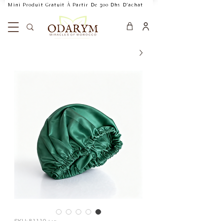
    Mini Produit Gratuit À Partir De 300 Dhs D'achat           Livraison Rapide 24