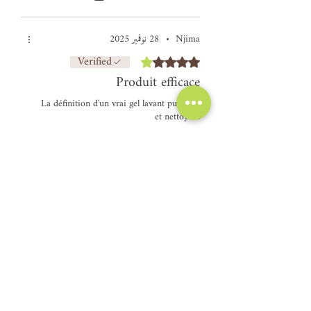
Njima
•
28 نوفمبر 2025
Verified
تم التقييم بـ 4 من أصل 5 نجوم.
Produit efficace
La définition d'un vrai gel lavant purifiant
et nettoyant
هل كان هذا مفيدًا؟
Yes
منتجات ذات صلة
NOUVEAU !
أضِف إلى العربة