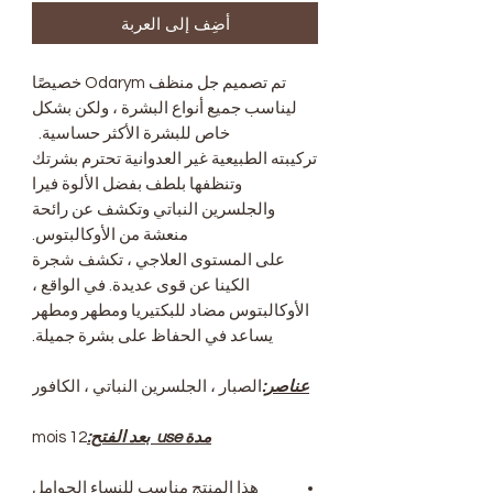
أضِف إلى العربة
تم تصميم جل منظف Odarym خصيصًا
ليناسب جميع أنواع البشرة ، ولكن بشكل
خاص للبشرة الأكثر حساسية.
تركيبته الطبيعية غير العدوانية تحترم بشرتك
وتنظفها بلطف بفضل الألوة فيرا
والجلسرين النباتي وتكشف عن رائحة
منعشة من الأوكالبتوس.
على المستوى العلاجي ، تكشف شجرة
الكينا عن قوى عديدة. في الواقع ،
الأوكالبتوس مضاد للبكتيريا ومطهر ومطهر
يساعد في الحفاظ على بشرة جميلة.
عناصر:
الصبار ، الجلسرين النباتي ، الكافور
مدة use بعد الفتح:
12 mois
هذا المنتج مناسب للنساء الحوامل