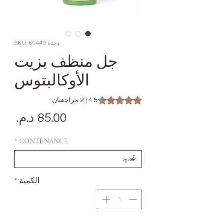
وحدة SKU: 80449
جل منظف بزيت
الأوكالبتوس
is 4.5 out of five stars based on 2 reviews
4.5 | 2 مراجعتان
الس
*
CONTENANCE
الكمية
*