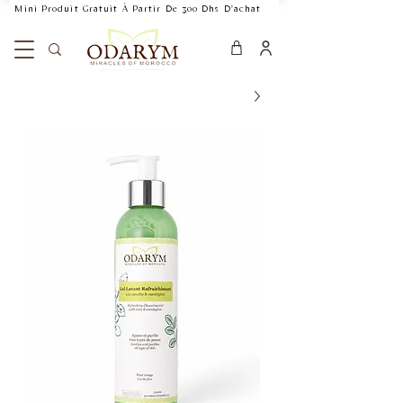
    Mini Produit Gratuit À Partir De 300 Dhs D'achat           Livraison Rapide 24