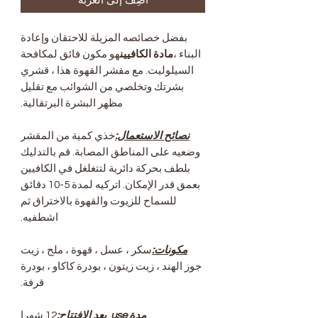
بفضل خصائصه المزيلة للاحتقان وإعادة
البناء ،
مادة الكافيين
هو مكون فائق لمكافحة
السيلوليت. مع مقشر القهوة هذا ، قشري
بشرتك وتخلصي من الشوائب مع تقليل
مظهر البشرة البرتقالية.
نصائح الاستعمال:
خذي كمية من المقشر
وضعيه على المناطق المصابة. قم بالتدليك
بلطف بحركة دائرية لتتغلغل في الكافيين
بعمق قدر الإمكان. اتركيه لمدة 5-10 دقائق
للسماح للزيوت والقهوة بالاختراق ثم
اشطفيه.
مكونات:
سكر ، عسل ، قهوة ، ملح ، زيت
جوز الهند ، زيت زيتون ، بودرة كاكاو ، بودرة
قرفة.
مدة use بعد الافتتاح:
12 شهرا