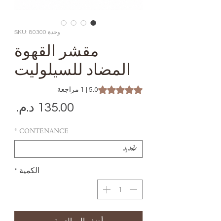
وحدة SKU: 80300
مقشر القهوة
المضاد للسيلوليت
 is 5.0 out of five stars based on 1 review
5.0 | 1 مراجعة
الس
*
CONTENANCE
الكمية
*
أضِف إلى العربة