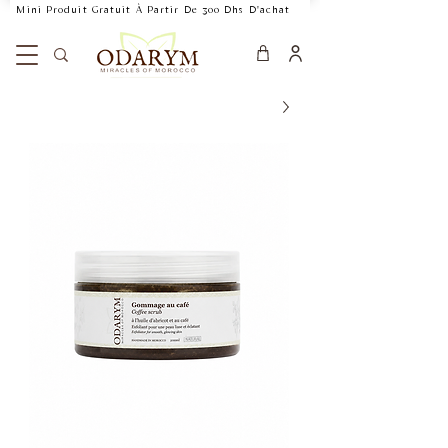
    Mini Produit Gratuit À Partir De 300 Dhs D'achat           Livraison Rapide 24