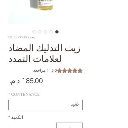
وحدة SKU: 80500
زيت التدليك المضاد
لعلامات التمدد
 is 5.0 out of five stars based on 1 review
5.0 | 1 مراجعة
الس
*
CONTENANCE
الكمية
*