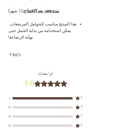
مدة use بعد الافتتاح:
12 شهرا
هذا المنتج مناسب للحوامل المرضعات
يمكن استخدامه من بداية الحمل حتى
نهاية الرضاعة!
INCI
simmondsia chinensis seed
المراجعات
oil, argania spinosa kernel
5.0
oil, triticum vulgare germ oil,
تم التقييم بـ 5 من أصل 5 نجوم.
tocopherol
5
1
4
0
3
0
2
0