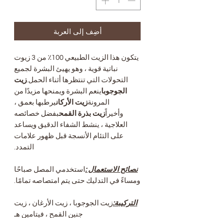
أضِف إلى العربة
يتكون هذا الزيت الطبيعي 100٪ من 3 زيوت
نباتية قوية ، وهو يهيئ البشرة لجميع
التحولات التي تنتظرها أثناء الحمل.
زيت
الجوجوبا
ينعم البشرة ويمنحها مزيدًا من
المرونة
زيت الأركان
يرطبها بعمق ،
وأخيراً
زيت بذرة القمح
بفضل خصائصه
العلاجية ، ينشط الشفاء الدقيق ويساعد
على التئام الأنسجة قبل ظهور علامات
التمدد.
نصائح الاستعمال :
استخدمي المصل صباحًا
ومساءً في التدليك حتى يتم امتصاصه تمامًا.
التركيبة:
زيت الجوجوبا ، زيت الأرغان ، زيت
جنين القمح ، فيتامين هـ