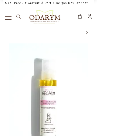
    Mini Produit Gratuit À Partir De 300 Dhs D'achat           Livraison Rapide 24