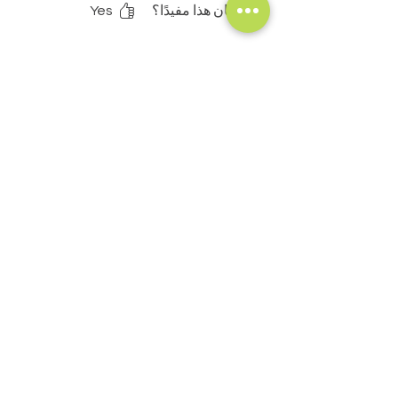
satisfaite.
هل كان هذا مفيدًا؟
Yes
منتجات ذات صلة
NOUVEAU !
أضِف إلى العربة
Savon Naturel Purifiant Aisselles -
Anti Mauvaises Odeurs
السعر