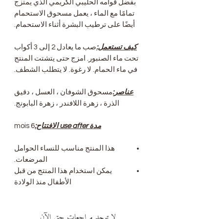
بفضل قوامه الحليبي الكريمي الذي يمتزج
تمامًا مع الماء ، يعمل مسحوق الاستحمام
أيضًا على ترطيب البشرة أثناء الاستحمام.
كيف تستعمل:
صب ما يعادل 2 إلى 3 أكواب
تحت ماء الصنبور. امزج حتى يتشتت المنتج
في ماء الحمام. لا رغوة. لا يتطلب الشطف.
عناصر:
مسحوق الشوفان ، العسل ، دقيق
الذرة ، زهرة اللافندر ، زهرة البابونج.
مدة use after الافتتاح:
6 mois
هذا المنتج مناسب للنساء الحوامل
المرضعات.
يمكن استخدام هذا المنتج من قبل
الأطفال منذ الولادة
لا توجد مراجعات حتى الآن