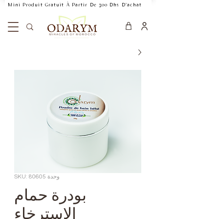
    Mini Produit Gratuit À Partir De 300 Dhs D'achat           Livraison Rapide 24
وحدة SKU: 80605
بودرة حمام
الاسترخاء