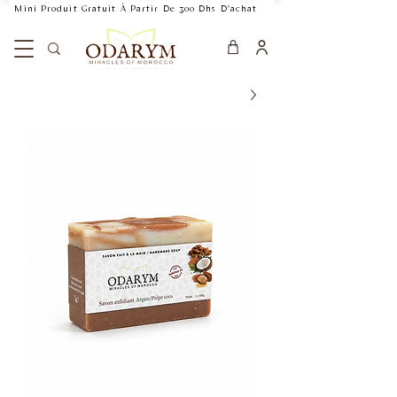
    Mini Produit Gratuit À Partir De 300 Dhs D'achat           Livraison Rapide 24