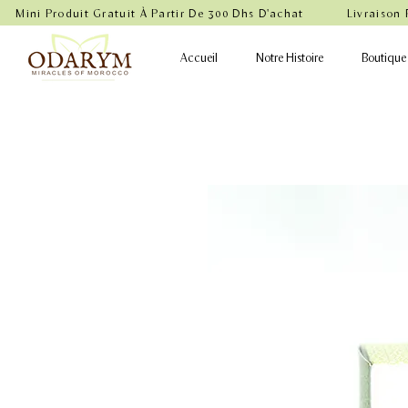
    Mini Produit Gratuit À Partir De 300 Dhs D'achat           Livraison
Accueil
Notre Histoire
Boutique