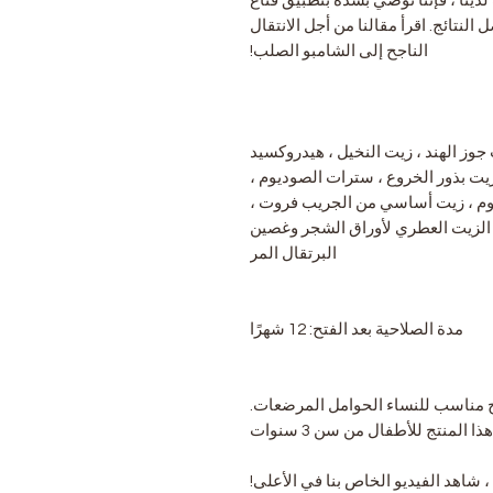
دينا ، فإننا نوصي بشدة بتطبيق قناع
ى أفضل النتائج. اقرأ مقالنا من أجل الانتقال
الناجح إلى الشامبو الصلب!
 جوز الهند ، زيت النخيل ، هيدروكسيد
 زيت بذور الخروع ، سترات الصوديوم ،
ديوم ، زيت أساسي من الجريب فروت ،
 الزيت العطري لأوراق الشجر وغصين
البرتقال المر
مدة الصلاحية بعد الفتح: 12 شهرًا
ج مناسب للنساء الحوامل المرضعات.
 المنتج للأطفال من سن 3 سنوات
 شاهد الفيديو الخاص بنا في الأعلى!