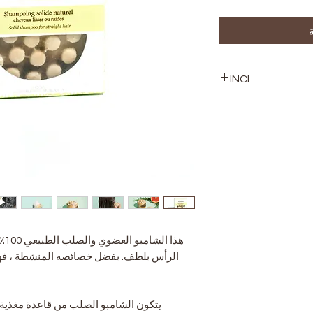
INCI
rice ferment filtra
cocos nucifera oil,
hydroxide, rosmari
butyrospermum par
seed oil, sodium 
butter, daphne gni
paradisi peel oil, r
kaolin, citrus aura
هذا
الرأس بلطف. بفضل خصائصه المنشطة ، فه
يتكون الشامبو الصلب من قاعدة مغذية و