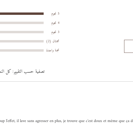
5 نجوم
4 نجوم
3 نجوم
نجمتان (2)
نجمة واحدة
تصفية حسب التقييم:
كل الن
p l'effet, il lave sans agresser en plus, je trouve que c'est doux et même que ça dé