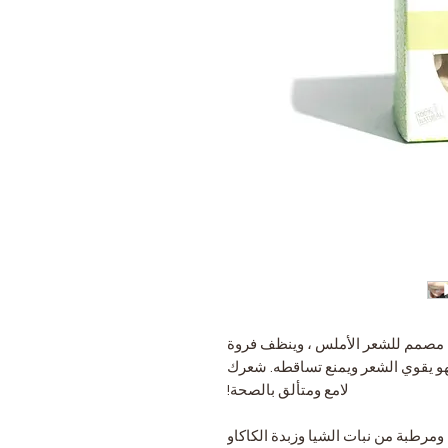
 الشامبو العضوي والصلب الطبيعي 100٪ مصمم للشعر الأملس ، وينظف فروة
و يقوي الشعر ويمنع تساقطه. شعرك
لامع ومتألق بالصحة!
مرطبة من نبات الشيا وزبدة الكاكاو