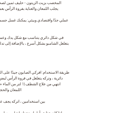
المخصب بزيت الزيتون - حليف ثمين لصحة
يجلب اللمعان والعناية بفروة الرأس بعم
عملي جدًا واقتصادي وبيئي: يمكنك غسل جسمك
في شكل دائري يتناسب مع شكل يدك وعملي
بتغلغل الشامبو بشكل أسرع ، بالإضافة إلى تدل
طريقة الاستخدام: افركي الصابون جيدًا على ال
دائرية ، وتركه يتغلغل في فروة الرأس لب
اللمعان والحج
بين استخدامين ، اتركه يجف عل