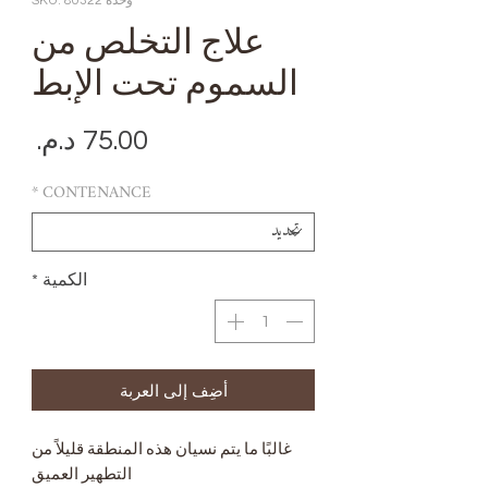
وحدة SKU: 80322
علاج التخلص من
السموم تحت الإبط
الس
*
CONTENANCE
الكمية
*
أضِف إلى العربة
غالبًا ما يتم نسيان هذه المنطقة قليلاً من
التطهير العميق