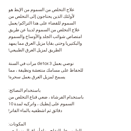
علاج التخلص من السموم من الإبط هو
لأولئك الذين يحتاجون إلى التخلص من
السموم للقضاء على هذا التراكم! يعمل
علاج التخلص من السموم لدينا عن طريق
امتصاص شوائب الجلد والأوساخ والسموم
والبكتيريا وحتى بقايا مزيل العرق مما يمهد
الطريق لمزيل العرق الطبيعي!
نوصي بعمل detox 3 مرات في السنة
للحفاظ على مسامك منتعشة ونظيفة ، مما
يسمح لمزيل العرق بعمل سحره!
باستخدام النصائح:
باستخدام الفرشاة ، ضعي قناع التخلص من
السموم على إبطيك ، واتركيه لمدة 10
دقائق ثم اشطفيه بالماء الفاتر!
المكونات:
الطين ، خل التفاح ، ماء أوراق الروزماري ،