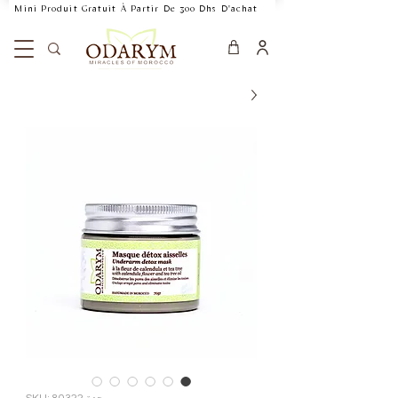
    Mini Produit Gratuit À Partir De 300 Dhs D'achat           Livraison Rapide 24