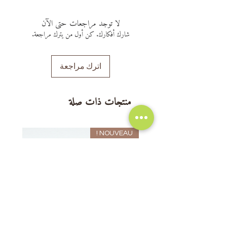
soir jusqu'à ce que vous constatez
déhydroacétique
aux enfants à partir de 10 ans
un changement, nous vous
لا توجد مراجعات حتى الآن
déconseillons d'utiliser un déo
شارك أفكارك. كن أول من يترك مراجعة.
اترك مراجعة
منتجات ذات صلة
NOUVEAU !
أضِف إلى العربة