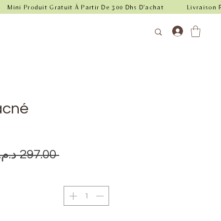
 acné
 ‏297.00 د.م.‏ 