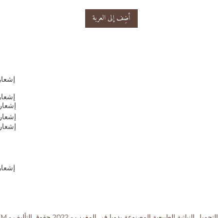
أضِف إلى العربة
إشعار
إشعار
إشعار
إشعار
إشعار
إشعار
ODARYM - مستحضرات التجميل النبا