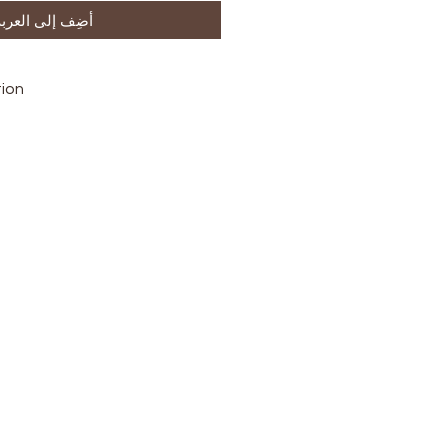
أضِف إلى العربة
tion
ion
ttoyez votre visage avec le
uez le Roll-on localement
flammés, le soir.
: Appliquez le Masque sur
Laissez poser 10 à 15
 à l'eau tiède.