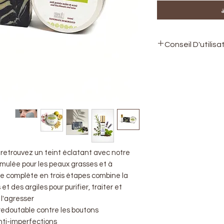
Conseil D'utilisa
Conseils d'utilisat
Matin et Soir : Ne
Savon Purifiant
Au besoin : Appliq
sur les boutons en
1 fois par semaine 
une peau propre. 
minutes puis rincez
 retrouvez un teint éclatant avec notre
mulée pour les peaux grasses et à
e complète en trois étapes combine la
t des argiles pour purifier, traiter et
l'agresser.
 redoutable contre les boutons.
ti-imperfections :