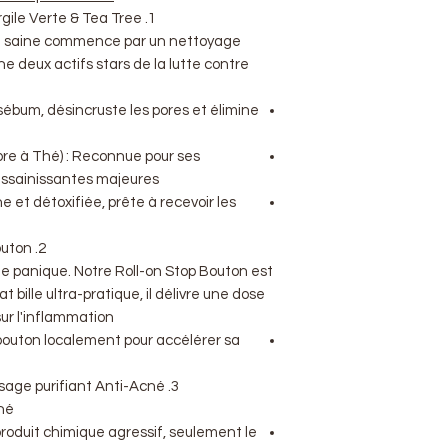
1. Le Nettoyage : Savon Purifiant Argile Verte & Tea Tree
u saine commence par un nettoyage
e deux actifs stars de la lutte contre
 sébum, désincruste les pores et élimine
bre à Thé) : Reconnue pour ses
assainissantes majeures.
e et détoxifiée, prête à recevoir les
2. L'Attaque Ciblée : Roll-on Stop Bouton
e panique. Notre Roll-on Stop Bouton est
 bille ultra-pratique, il délivre une dose
ur l'inflammation.
 bouton localement pour accélérer sa
3. Le Soin Rééquilibrant : Masque visage purifiant Anti-Acné
é ?
roduit chimique agressif, seulement le