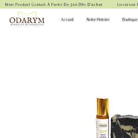
    Mini Produit Gratuit À Partir De 300 Dhs D'achat           Livraison
Accueil
Notre Histoire
Boutique