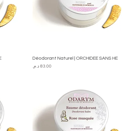
E
Déodorant Naturel | ORCHIDEE SANS HE
السعر