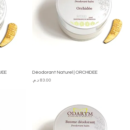
UEE
Déodorant Naturel | ORCHIDEE
السعر