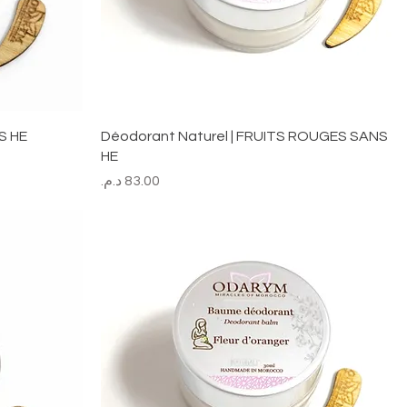
S HE
Déodorant Naturel | FRUITS ROUGES SANS
HE
السعر