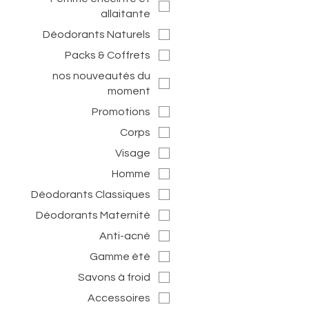
allaitante
Déodorants Naturels
Packs & Coffrets
nos nouveautés du
moment
Promotions
Corps
Visage
Homme
Déodorants Classiques
Déodorants Maternité
Anti-acné
Gamme été
Savons à froid
Accessoires