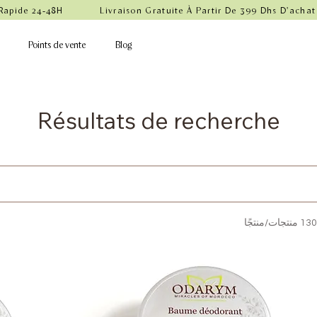
 Rapide 24-48H            Livraison Gratuite À Partir De 399 Dhs D'achat
Points de vente
Blog
Résultats de recherche
13 منتجات/منتجًا