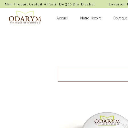
    Mini Produit Gratuit À Partir De 300 Dhs D'achat           Livraison
Accueil
Notre Histoire
Boutique