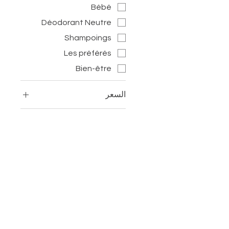
Bébé
Déodorant Neutre
Shampoings
Les préférés
Bien-être
السعر