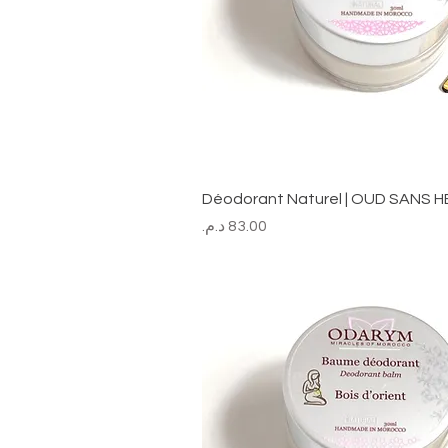
Déodorant Naturel | OUD SANS H
السعر