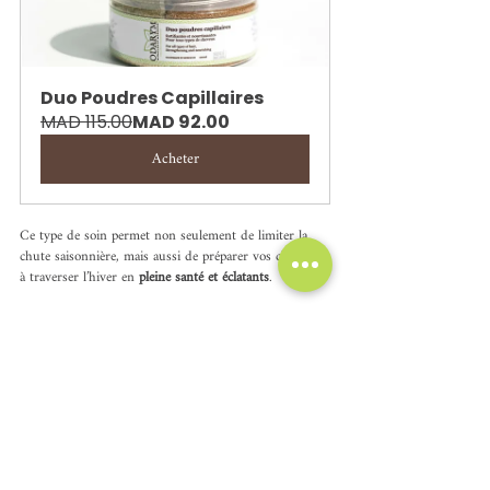
Duo Poudres Capillaires
MAD 115.00
MAD 92.00
Acheter
Ce type de soin permet non seulement de limiter la 
chute saisonnière, mais aussi de préparer vos cheveux 
à traverser l’hiver en 
pleine santé et éclatants
.
4. Conseils pratiques pour une 
routine automnale efficace
Le massage pendant-soin :
 Massez votre cuir 
chevelu pendant 2 minutes quand vous appliquez 
votre 
BOOST Hair
 pour maximiser l'absorption 
des actifs.
Le scellage de l'hydratation :
 Après le lavage, 
appliquez quelques gouttes de sérum de la racine 
aux pointes pour protéger la fibre.