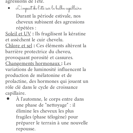
agressions de l'été.
L'impact de l'été sur le bulbe capillaire
Durant la période estivale, nos 
cheveux subissent des agressions 
répétées :
Soleil et UV
 :
 Ils fragilisent la kératine 
et assèchent le cuir chevelu.
Chlore et sel
 :
 Ces éléments altèrent la 
barrière protectrice du cheveu, 
provoquant porosité et cassures.
Changements hormonaux 
:
 Les 
variations de luminosité influencent la 
production de mélatonine et de 
prolactine, des hormones qui jouent un 
rôle clé dans le cycle de croissance 
capillaire.
À l'automne, le corps entre dans 
une phase de "nettoyage" : il 
élimine les cheveux les plus 
fragiles (phase télogène) pour 
préparer le terrain à une nouvelle 
repousse.