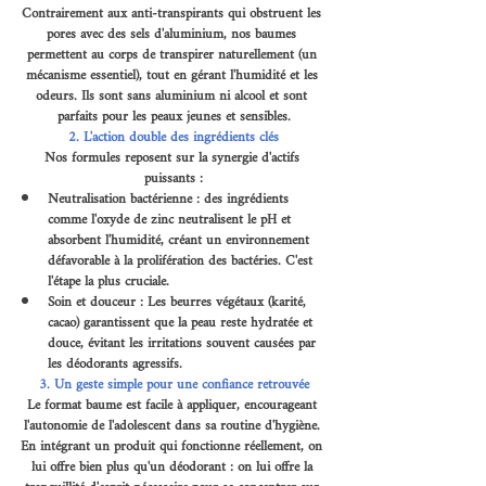
Contrairement aux anti-transpirants qui obstruent les 
pores avec des sels d'aluminium, nos baumes 
permettent au corps de transpirer naturellement (un 
mécanisme essentiel), tout en gérant l'humidité et les 
odeurs. Ils sont sans aluminium ni alcool et sont 
parfaits pour les peaux jeunes et sensibles.
2. L'action double des ingrédients clés
Nos formules reposent sur la synergie d'actifs 
puissants :
Neutralisation bactérienne : des ingrédients 
comme l'oxyde de zinc neutralisent le pH et 
absorbent l'humidité, créant un environnement 
défavorable à la prolifération des bactéries. C'est 
l'étape la plus cruciale.
Soin et douceur : Les beurres végétaux (karité, 
cacao) garantissent que la peau reste hydratée et 
douce, évitant les irritations souvent causées par 
les déodorants agressifs.
3. Un geste simple pour une confiance retrouvée
Le format baume est facile à appliquer, encourageant 
l'autonomie de l'adolescent dans sa routine d'hygiène. 
En intégrant un produit qui fonctionne réellement, on 
lui offre bien plus qu'un déodorant : on lui offre la 