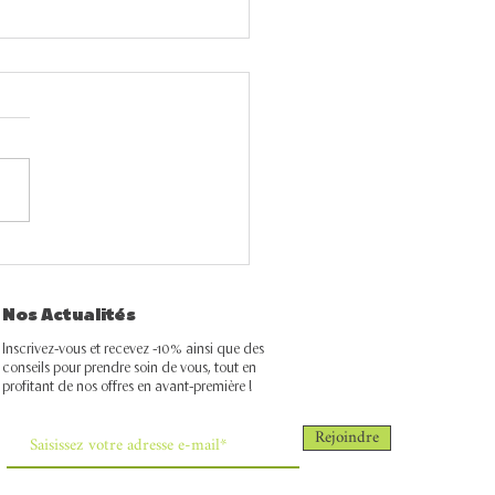
ine visage été : les 4
pes indispensables
Nos Actualités
r une peau éclatante
 l'été
Inscrivez-vous et recevez -10% ainsi que des
conseils pour prendre soin de vous, tout en
profitant de nos offres en avant-première !
Rejoindre