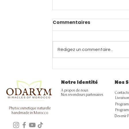
Commentaires
Rédigez un commentaire...
L'ESSENTIEL DE VOTRE
VALISE D'ÉTÉ
Notre Identité
Nos S
A propos de nous
Contacte
Nos revendeurs partenaires
Livraison
Programm
Phytocosmetique naturelle
Program
handmade in Morocco
Devenir 