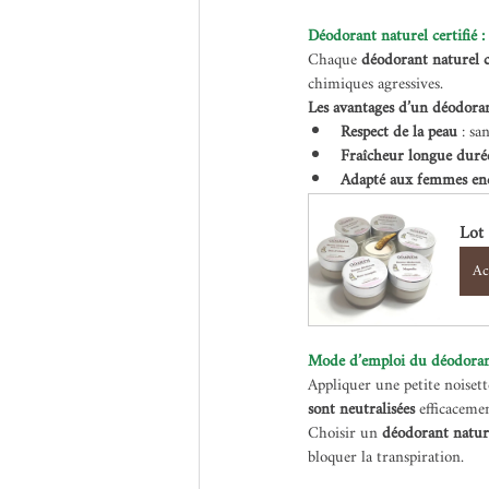
Déodorant naturel certifié : 
Chaque 
déodorant naturel c
chimiques agressives.
Les avantages d’un déodoran
Respect de la peau
 : sa
Fraîcheur longue duré
Adapté aux femmes ence
Lot
Ac
Mode d’emploi du déodoran
Appliquer une petite noisett
sont neutralisées
 efficaceme
Choisir un 
déodorant nature
bloquer la transpiration.