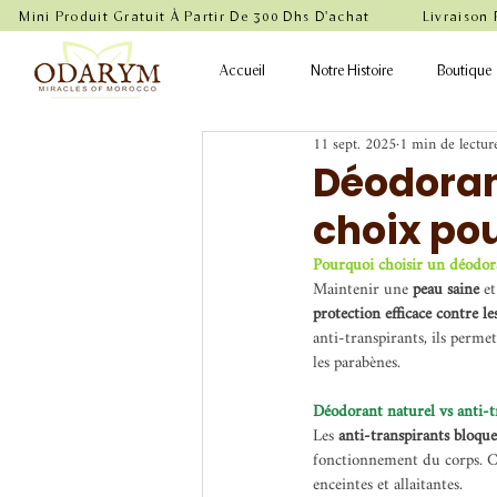
    Mini Produit Gratuit À Partir De 300 Dhs D'achat           Livraison
Accueil
Notre Histoire
Boutique
11 sept. 2025
1 min de lectur
Déodorant
choix pou
Pourquoi choisir un déodora
Maintenir une 
peau saine
 e
protection efficace contre l
anti-transpirants, ils perme
les parabènes.
Déodorant naturel vs anti-t
Les 
anti-transpirants bloque
fonctionnement du corps. Ce
enceintes et allaitantes.