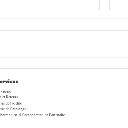
Peau qui tiraille ? Voici ce
Rout
qu'elle réclame vraiment
éta
ervices
pou
tout
z-nous
s et Retours
e de Fidélité
me de Parainage
Pharmacien & Parapharmacien Partenaire