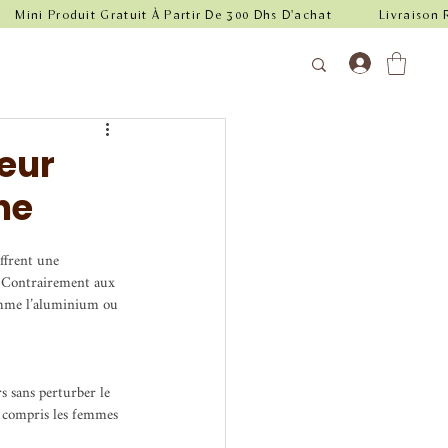
leur
he
offrent une 
. Contrairement aux 
comme l’aluminium ou 
rs sans perturber le 
y compris les femmes 