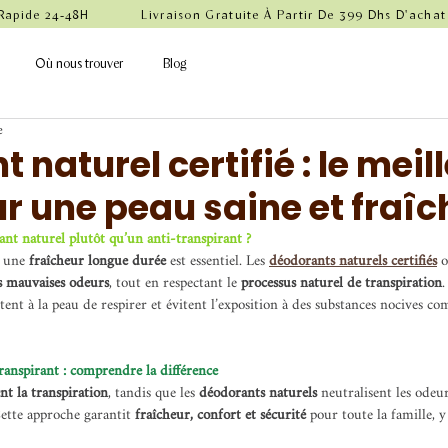
 Rapide 24-48H            Livraison Gratuite À Partir De 399 Dhs D'achat
Où nous trouver
Blog
e
 naturel certifié : le meil
r une peau saine et fraîc
nt naturel plutôt qu’un anti-transpirant ?
t une 
fraîcheur longue durée
 est essentiel. Les 
déodorants naturels certifiés
 
es mauvaises odeurs
, tout en respectant le 
processus naturel de transpiration
ttent à la peau de respirer et évitent l’exposition à des substances nocives 
ranspirant : comprendre la différence
nt la transpiration
, tandis que les 
déodorants naturels
 neutralisent les odeu
tte approche garantit 
fraîcheur, confort et sécurité
 pour toute la famille, 