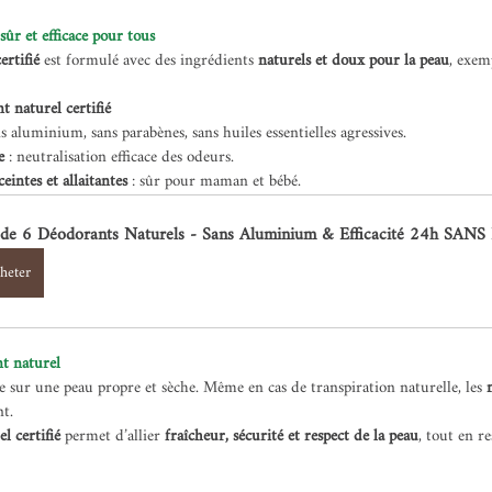
sûr et efficace pour tous
ertifié
 est formulé avec des ingrédients 
naturels et doux pour la peau
, exem
t naturel certifié
ns aluminium, sans parabènes, sans huiles essentielles agressives.
e
 : neutralisation efficace des odeurs.
intes et allaitantes
 : sûr pour maman et bébé.
 de 6 Déodorants Naturels - Sans Aluminium & Efficacité 24h SANS
heter
t naturel
e sur une peau propre et sèche. Même en cas de transpiration naturelle, les 
nt.
l certifié
 permet d’allier 
fraîcheur, sécurité et respect de la peau
, tout en re