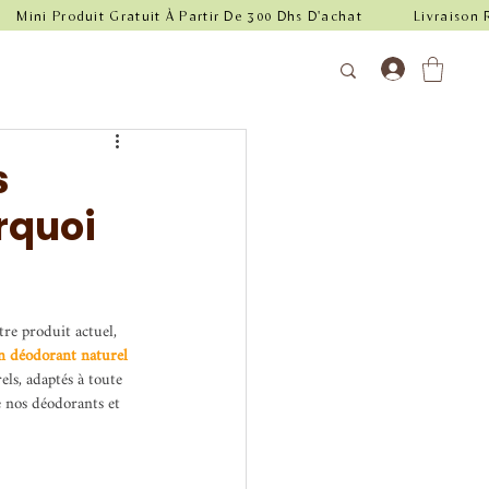
s
rquoi
otre produit actuel, 
un déodorant naturel 
s, adaptés à toute 
de nos déodorants et 