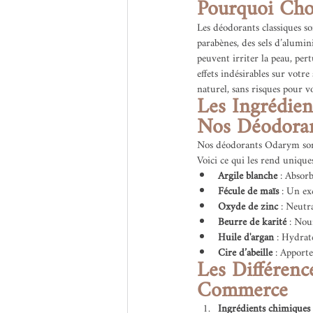
Pourquoi Cho
Les déodorants classiques s
parabènes, des sels d’alumini
peuvent irriter la peau, pert
effets indésirables sur votre
naturel, sans risques pour v
Les Ingrédie
Nos Déodora
Nos déodorants Odarym sont 
Voici ce qui les rend uniques
Argile blanche
 : Absorb
Fécule de maïs
 : Un ex
Oxyde de zinc
 : Neutr
Beurre de karité
 : Nou
Huile d'argan
 : Hydrat
Cire d’abeille
 : Apport
Les Différenc
Commerce
Ingrédients chimiques 