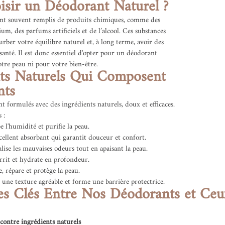
isir un Déodorant Naturel ?
ont souvent remplis de produits chimiques, comme des 
um, des parfums artificiels et de l’alcool. Ces substances 
urber votre équilibre naturel et, à long terme, avoir des 
 santé. Il est donc essentiel d'opter pour un déodorant 
otre peau ni pour votre bien-être.
nts Naturels Qui Composent 
nts
formulés avec des ingrédients naturels, doux et efficaces. 
 :
e l'humidité et purifie la peau.
cellent absorbant qui garantit douceur et confort.
alise les mauvaises odeurs tout en apaisant la peau.
rrit et hydrate en profondeur.
e, répare et protège la peau.
e une texture agréable et forme une barrière protectrice.
es Clés Entre Nos Déodorants et Ceu
contre ingrédients naturels