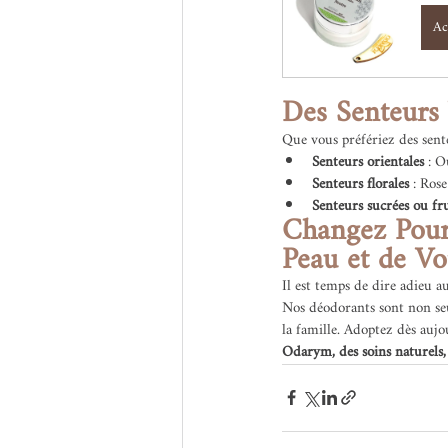
Ac
Des Senteurs 
Que vous préfériez des senteu
Senteurs orientales
 : O
Senteurs florales
 : Ros
Senteurs sucrées ou fru
Changez Pour
Peau et de Vo
Il est temps de dire adieu a
Nos déodorants sont non seul
la famille. Adoptez dès aujo
Odarym, des soins naturels, 