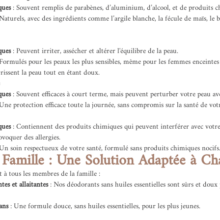
ques
 : Souvent remplis de parabènes, d’aluminium, d’alcool, et de produits 
 Naturels, avec des ingrédients comme l’argile blanche, la fécule de maïs, le b
ques
 : Peuvent irriter, assécher et altérer l'équilibre de la peau.
 Formulés pour les peaux les plus sensibles, même pour les femmes enceintes et
rissent la peau tout en étant doux.
ques
 : Souvent efficaces à court terme, mais peuvent perturber votre peau av
 Une protection efficace toute la journée, sans compromis sur la santé de vot
ques
 : Contiennent des produits chimiques qui peuvent interférer avec votr
voquer des allergies.
 Un soin respectueux de votre santé, formulé sans produits chimiques nocifs
 Famille : Une Solution Adaptée à C
à tous les membres de la famille :
es et allaitantes
 : Nos déodorants sans huiles essentielles sont sûrs et dou
ans
 : Une formule douce, sans huiles essentielles, pour les plus jeunes.