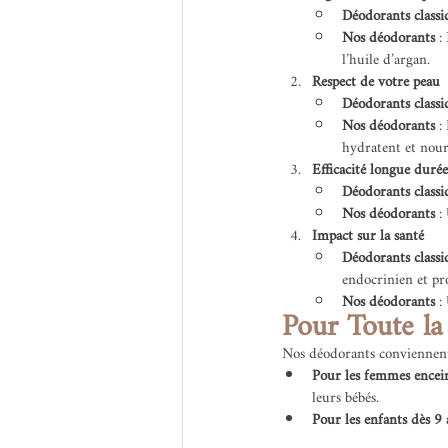
Déodorants classi
Nos déodorants
 :
l’huile d’argan.
Respect de votre peau
Déodorants classi
Nos déodorants
 :
hydratent et nour
Efficacité longue durée
Déodorants classi
Nos déodorants
 :
Impact sur la santé
Déodorants classi
endocrinien et pro
Nos déodorants
 :
Pour Toute la
Nos déodorants conviennent 
Pour les femmes enceint
leurs bébés.
Pour les enfants dès 9 