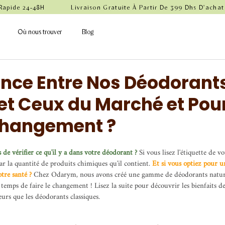
 Rapide 24-48H            Livraison Gratuite À Partir De 399 Dhs D'achat
Où nous trouver
Blog
ence Entre Nos Déodorant
 et Ceux du Marché et Pou
 Changement ?
 de vérifier ce qu'il y a dans votre déodorant ? 
Si vous lisez l'étiquette de v
ar la quantité de produits chimiques qu'il contient. 
Et si vous optiez pour 
otre santé ?
 Chez Odarym, nous avons créé une gamme de déodorants naturel
re temps de faire le changement ! Lisez la suite pour découvrir les bienfaits 
eurs que les déodorants classiques.