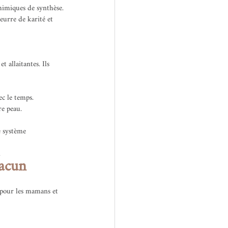
chimiques de synthèse.
eurre de karité et 
 allaitantes. Ils 
ec le temps.
re peau.
e système 
.
hacun
x pour les mamans et 