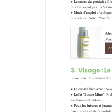
● 
Le secret du produit : 
Grâ
ne s'évaporent pas. La Vitam
● 
Mode d'emploi : 
Appliquez
protectrice. 
Note : Pour les 
Sér
MAD
Ac
3.  Visage : L
Le manque de sommeil et d'ea
● 
Le conseil bien-être : 
Nour
● 
L'effet "Bonne Mine" : 
Rich
vieillissement cutané.
● 
Pour les futures et jeune
base d'argan et de calendula,