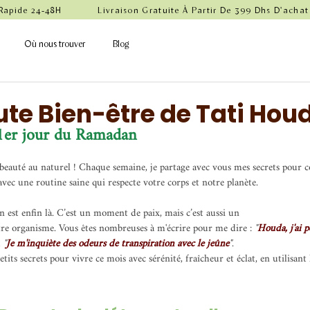
 Rapide 24-48H            Livraison Gratuite À Partir De 399 Dhs D'achat
Où nous trouver
Blog
ute Bien-être de Tati Hou
1er jour du Ramadan
eauté au naturel ! Chaque semaine, je partage avec vous mes secrets pour co
vec une routine saine qui respecte votre corps et notre planète.
est enfin là. C’est un moment de paix, mais c’est aussi un 
e organisme. Vous êtes nombreuses à m'écrire pour me dire : 
"
Houda, j'ai p
 
"
Je m'inquiète des odeurs de transpiration avec le jeûne
"
.
tits secrets pour vivre ce mois avec sérénité, fraîcheur et éclat, en utilisant 