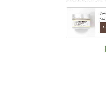
Crè
MAD
Ac