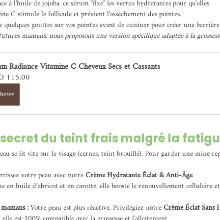
ce à l'huile de jojoba, ce sérum "fixe" les vertus hydratantes pour qu'elles 
ine C stimule le follicule et prévient l'assèchement des pointes.
 quelques gouttes sur vos pointes avant de cuisiner pour créer une barrière
futures mamans, nous proposons une version spécifique adaptée à la grossess
um Radiance Vitamine C Cheveux Secs et Cassants
 115.00
heter
e secret du teint frais malgré la fatig
u se lit vite sur le visage (cernes, teint brouillé). Pour garder une mine rep
rissez votre peau avec notre 
Crème Hydratante Éclat & Anti-Âge
.
e en huile d’abricot et en carotte, elle booste le renouvellement cellulaire et
s mamans : 
Votre peau est plus réactive. Privilégiez notre 
Crème Éclat Sans Hu
 elle est 100% compatible avec la grossesse et l'allaitement.