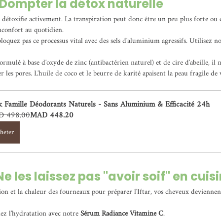
: Dompter la détox naturelle
e détoxifie activement. La transpiration peut donc être un peu plus forte ou d
nconfort au quotidien.
loquez pas ce processus vital avec des sels d'aluminium agressifs. Utilisez no
ormulé à base d'oxyde de zinc (antibactérien naturel) et de cire d'abeille, il n
 les pores. L'huile de coco et le beurre de karité apaisent la peau fragile de v
k Famille Déodorants Naturels - Sans Aluminium & Efficacité 24h
 498.00
MAD 448.20
heter
Ne les laissez pas "avoir soif" en cuis
n et la chaleur des fourneaux pour préparer l'Iftar, vos cheveux deviennent 
lez l'hydratation avec notre 
Sérum Radiance Vitamine C
.