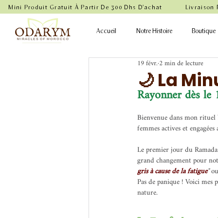
    Mini Produit Gratuit À Partir De 300 Dhs D'achat           Livraison
Accueil
Notre Histoire
Boutique
19 févr.
2 min de lecture
🌙 La Min
Rayonner dès le 
Bienvenue dans mon rituel b
femmes actives et engagées a
Le premier jour du Ramadan 
grand changement pour notr
gris à cause de la fatigue
" 
ou
Pas de panique ! Voici mes pe
nature.