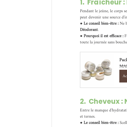
1.  Fraîcheur 
Pendant le jeûne, le corps s
peut devenir une source d'i
● 
Le conseil bien-être : 
Ne b
Déodorant
.
● 
Pourquoi il est efficace : 
F
toute la journée sans boucher
Pac
MAD
Ac
2.  Cheveux : 
Entre le manque d'hydratatio
et ternes.
● 
Le conseil bien-être : 
Scel