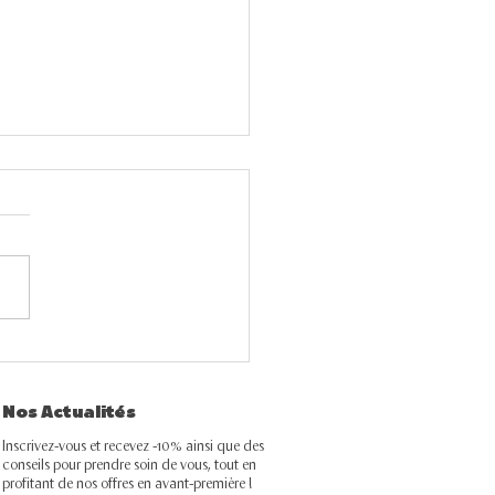
ine visage été : les 4
pes indispensables
Nos Actualités
r une peau éclatante
 l'été
Inscrivez-vous et recevez -10% ainsi que des
conseils pour prendre soin de vous, tout en
profitant de nos offres en avant-première !