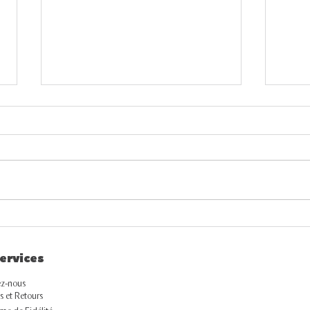
Peau qui tiraille ? Voici ce
Rout
qu'elle réclame vraiment
éta
ervices
pou
tout
z-nous
s et Retours