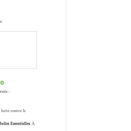
 
e.
ue
osée :
 lutte contre le 
iles Essentielles
. À 