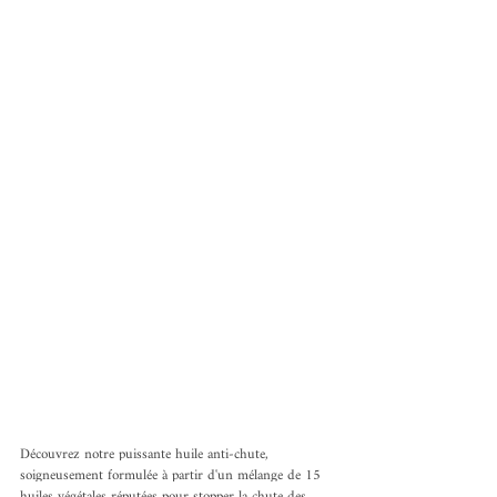
Découvrez notre puissante huile anti-chute, 
soigneusement formulée à partir d'un mélange de 15 
huiles végétales réputées pour stopper la chute des 