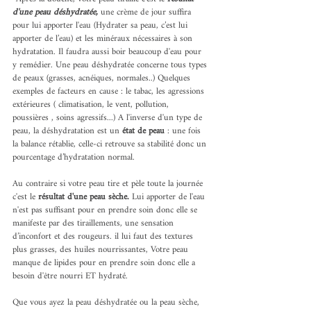
d'une peau déshydratée, 
une crème de jour suffira 
pour lui apporter l'eau (Hydrater sa peau, c’est lui 
apporter de l’eau) et les minéraux nécessaires à son 
hydratation. Il faudra aussi boir beaucoup d'eau pour 
y remédier. Une peau déshydratée concerne tous types 
de peaux (grasses, acnéiques, normales..) Quelques 
exemples de facteurs en cause : le tabac, les agressions 
extérieures ( climatisation, le vent, pollution, 
poussières , soins agressifs...) A l'inverse d'un type de 
peau, la déshydratation est un 
état de peau
 : une fois 
la balance rétablie, celle-ci retrouve sa stabilité donc un 
pourcentage d’hydratation normal.
Au contraire si votre peau tire et pèle toute la journée 
c'est le 
résultat d'une peau sèche. 
Lui apporter de l'eau 
n'est pas suffisant pour en prendre soin donc elle se 
manifeste par des tiraillements, une sensation 
d’inconfort et des rougeurs. il lui faut des textures 
plus grasses, des huiles nourrissantes, Votre peau 
manque de lipides pour en prendre soin donc elle a 
besoin d'être nourri ET hydraté.
Que vous ayez la peau déshydratée ou la peau sèche, 