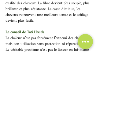
qualité des cheveux. La fibre devient plus souple, plus 
brillante et plus résistante. La casse diminue, les 
cheveux retrouvent une meilleure tenue et le coiffage 
devient plus facile. 
Le conseil de Tati Houda 
La chaleur n’est pas forcément l’ennemi des cheveux, 
mais son utilisation sans protection ni réparation l’est. 
Le véritable problème n’est pas le lisseur en lui-même, 
mais l’absence de routine adaptée pour compenser ses 
effets. 
La clé réside dans la régularité : réparer, nourrir et 
protéger les cheveux de manière constante, plutôt que 
de chercher des solutions ponctuelles après les dégâts.
fatigue thermique cheveux
cheveux abîmés par la chaleur
cheveux secs et cassants
cheveux abîmés lisseur
dommages chaleur cheveux
réparation cheveux abîmés