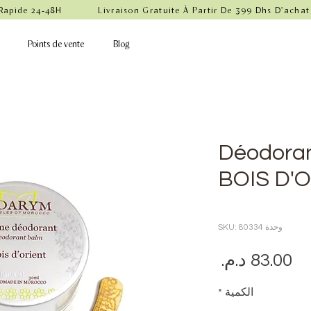
 Rapide 24-48H            Livraison Gratuite À Partir De 399 Dhs D'achat
Points de vente
Blog
Déodorant
BOIS D'
Rating is 5.0 ou
وحدة SKU: 80334
السعر
الكمية
*