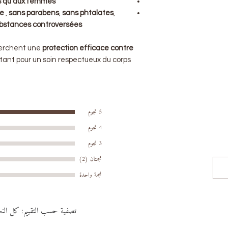
 qu’aux femmes
Le pot peut varier 
te
,
sans parabens
,
sans phtalates
,
ou marron ou tran
bstances controversées
soigneusement pr
cherchent une
protection efficace contre
ptant pour un soin respectueux du corps.
5 نجوم
4 نجوم
3 نجوم
نجمتان (2)
نجمة واحدة
تصفية حسب التقييم:
كل الن