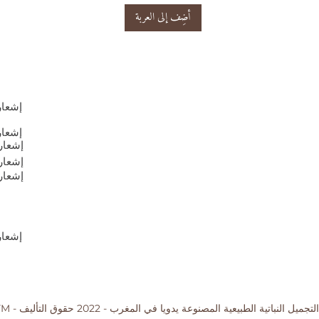
أضِف إلى العربة
إشعار
إشعار
إشعار
إشعار
إشعار
إشعار
ODARYM - مستحضرات التجميل النبا