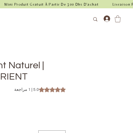
 Naturel |
ORIENT
t of five stars based on 1 review
5.0 | 1 مراجعة