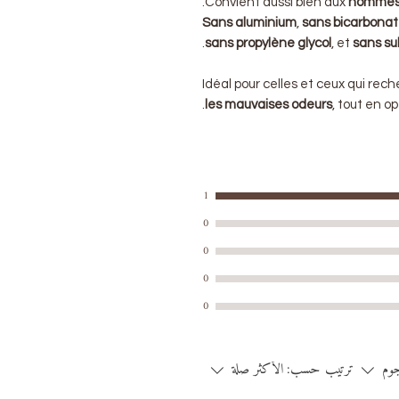
.
Convient aussi bien aux
hommes
Sans aluminium
,
sans bicarbona
.
sans propylène glycol
, et
sans su
Idéal pour celles et ceux qui re
les mauvaises odeurs
, tout en o
1
0
0
0
0
جوم
ترتيب حسب:
الأكثر صلة