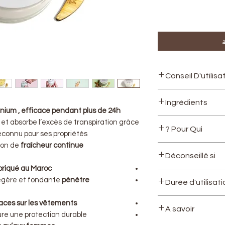
Conseil D'utilisa
S’utilise sur une 
Ingrédients
spatule, prendre 
nium , efficace pendant plus de 24h
l’appliquer sous l
Huile végétale de 
 et absorbe l’excès de transpiration grâce
Pour Qui ?
crème en massant
de maïs, Oxyde de 
reconnu pour ses propriétés
faire pénétrer le
ion de
fraîcheur continue.
Argan, Cire d’abeil
Femmes
Déconseillé si
palmarosa et Huile
Hommes
briqué au Maroc
Enfants +14 ans
vous êtes enceinte
légère et fondante
pénètre
Durée d'utilisat
Si vous êtes encei
sans huiles essen
enfant a - 14 ans 
et allaitantes est
12 mois
aces sur les vêtements
version sans Huile
A savoir
re une protection durable.