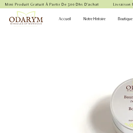
    Mini Produit Gratuit À Partir De 300 Dhs D'achat           Livraison
Accueil
Notre Histoire
Boutique