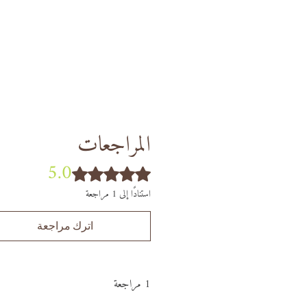
selon la disponibilité : en bois
sparent. Chaque pièce reste
éparée avec la même qualité.
المراجعات
5.0
تم التقييم بـ 5 من أصل 5 نجوم.
استنادًا إلى 1 مراجعة
اترك مراجعة
1 مراجعة