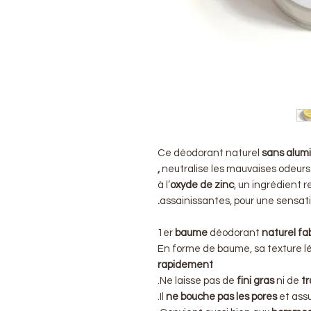
Ce déodorant naturel
sans alumi
,
neutralise les mauvaises odeurs
à l’
oxyde de zinc
, un ingrédient 
assainissantes, pour une sensat
1er
baume
déodorant
naturel fa
En forme de baume, sa texture 
rapidement
.
Ne laisse pas de
fini gras
ni de
tr
Il
ne bouche pas les pores
et assu