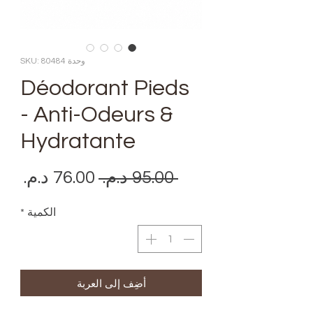
وحدة SKU: 80484
Déodorant Pieds
- Anti-Odeurs &
Hydratante
سعر
سعر
 ‏95.00 د.م.‏ 
عادي
البي
الكمية
*
أضِف إلى العربة