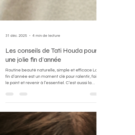
31 déc. 2025
4 min de lecture
Les conseils de Tati Houda pour
une jolie fin d’année
Routine beauté naturelle, simple et efficace La
fin d’année est un moment clé pour ralentir, faire
le point et revenir à l’essentiel. C’est aussi la
période idéale pour prendre soin de soi avec plus
de douceur.À travers cet article, je souhaite
partager avec vous mes conseils beauté et
simple, basés sur l’écoute de la peau, des
cheveux et du corps, surtout en cette saison
hivernale où tout est plus fragile. Adapter sa