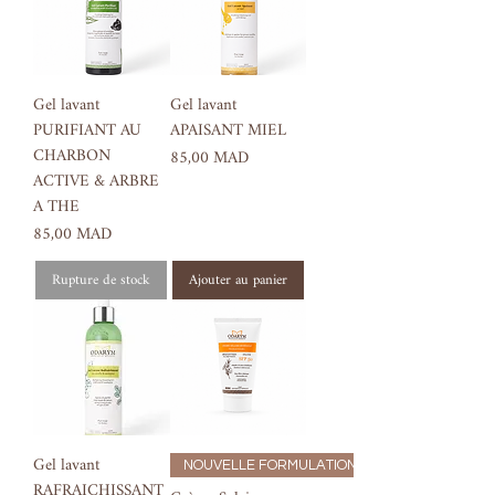
Gel lavant
Gel lavant
PURIFIANT AU
APAISANT MIEL
CHARBON
Prix
85,00 MAD
ACTIVE & ARBRE
A THE
Prix
85,00 MAD
Rupture de stock
Ajouter au panier
Gel lavant
NOUVELLE FORMULATION
RAFRAICHISSANT