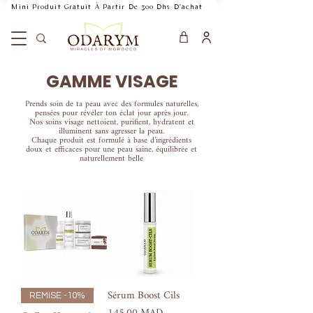
    Mini Produit Gratuit À Partir De 300 Dhs D'achat           Livraison Rapide 24
GAMME VISAGE
Prends soin de ta peau avec des formules naturelles,
pensées pour révéler ton éclat jour après jour.
Nos soins visage nettoient, purifient, hydratent et
illuminent sans agresser la peau.
Chaque produit est formulé à base d’ingrédients
doux et efficaces pour une peau saine, équilibrée et
naturellement belle
Sérum Boost Cils
REMISE -10%
Prix