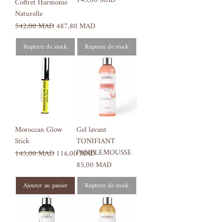
145,00 MAD
Coffret Harmonie
Naturelle
Prix original
Prix promotionnel
542,00 MAD
487,80 MAD
Rupture de stock
Rupture de stock
Moroccan Glow
Gel lavant
Stick
TONIFIANT
PAMPLEMOUSSE
Prix original
Prix promotionnel
145,00 MAD
116,00 MAD
Prix
85,00 MAD
Ajouter au panier
Rupture de stock