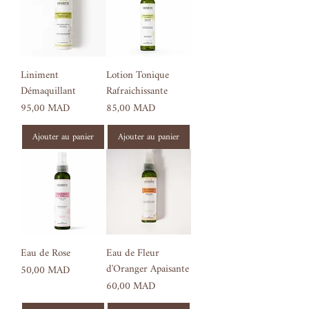
Liniment
Lotion Tonique
Démaquillant
Rafraichissante
Prix
Prix
95,00 MAD
85,00 MAD
Ajouter au panier
Ajouter au panier
Eau de Rose
Eau de Fleur
d'Oranger Apaisante
Prix
50,00 MAD
Prix
60,00 MAD