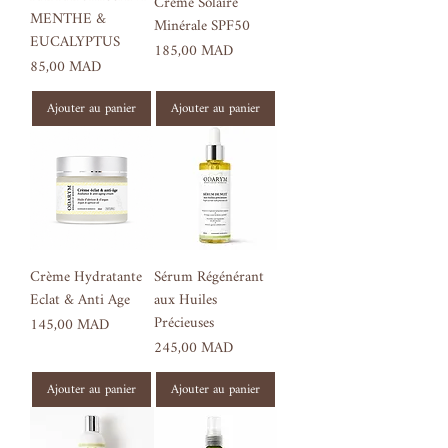
Crème Solaire
MENTHE &
Minérale SPF50
EUCALYPTUS
Prix
185,00 MAD
Prix
85,00 MAD
Ajouter au panier
Ajouter au panier
Crème Hydratante
Sérum Régénérant
Eclat & Anti Age
aux Huiles
Précieuses
Prix
145,00 MAD
Prix
245,00 MAD
Ajouter au panier
Ajouter au panier