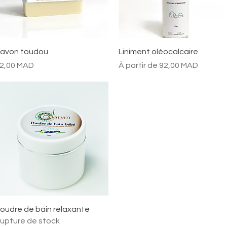
Aperçu rapide
Aperçu rapide
avon toudou
Liniment oléocalcaire
rix
Prix promotionnel
2,00 MAD
À partir de
92,00 MAD
Aperçu rapide
oudre de bain relaxante
upture de stock