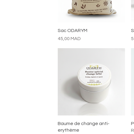
Aperçu rapide
Sac ODARYM
S
Prix
P
45,00 MAD
5
Aperçu rapide
Baume de change anti-
P
erythème
R