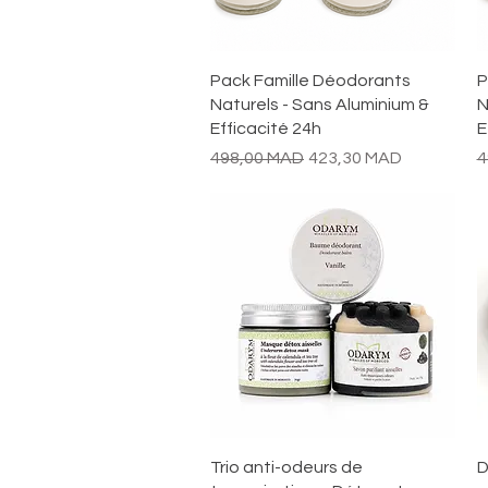
Aperçu rapide
Pack Famille Déodorants
P
Naturels - Sans Aluminium &
N
Efficacité 24h
E
Prix original
Prix promotionnel
P
498,00 MAD
423,30 MAD
4
Aperçu rapide
Trio anti-odeurs de
D