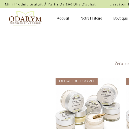
    Mini Produit Gratuit À Partir De 300 Dhs D'achat           Livraison
Accueil
Notre Histoire
Boutique
Zéro sen
OFFRE EXCLUSIVE!