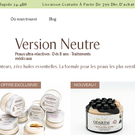
 Rapide 24-48H            Livraison Gratuite À Partir De 399 Dhs D'achat
Où nous trouver
Blog
Version Neutre
Peaux ultra-réactives · Dès 8 ans · Traitements
médicaux
teurs, zéro huiles essentielles. La formule pour les peaux les plus sensi
OFFRE EXCLUSIVE!
NOUVEAU !