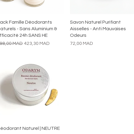
Aperçu rapide
Aperçu rapide
ack Famille Déodorants
Savon Naturel Purifiant
aturels - Sans Aluminium &
Aisselles - Anti Mauvaises
fficacité 24h SANS HE
Odeurs
rix original
Prix promotionnel
Prix
98,00 MAD
423,30 MAD
72,00 MAD
Aperçu rapide
éodorant Naturel | NEUTRE