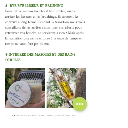
3- 
BYE BYE LISSEUR ET BRUSHING
Pour retrouver vos boucles il faut limiter, même 
arrêter les lisseurs et les brushings, ils abiment les 
cheveux à long terme. Pendant la transition nous vous 
conseillons de les arrêter sinon tous vos efforts pour 
retrouver vos boucles ne serviront à rien ! Mais après 
la transition une petite entorse à la règle de temps en 
temps ne vous fera pas de mal! 
4-
INTEGRER DES MASQUES ET DES BAINS 
D’HUILES
1 à 2 fois par semaine nous vous conseillons de 
mettre des soins profonds, les cheveux bouclés 
adorent être le centre de l’attention! Et prendre soin 