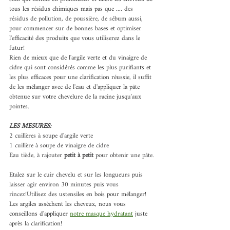
tous les résidus chimiques mais pas que .... 
des 
résidus de pollution, de poussière, de sébum
 aussi, 
pour commencer sur de bonnes bases et optimiser 
l'efficacité des produits que vous utiliserez dans le 
futur! 
Rien de mieux que de l'argile verte et du vinaigre de 
cidre qui sont considérés comme les plus purifiants et 
les plus efficaces pour une clarification réussie, il suffit 
de les mélanger avec de l'eau et d'appliquer la pâte 
obtenue sur votre chevelure de la racine jusqu'aux 
pointes. 
LES MESURES: 
2 cuillères à soupe d'argile verte ‍
1 cuillère à soupe de vinaigre de cidre
Eau tiède, à rajouter 
petit à petit
 pour obtenir une pâte.
Etalez sur le cuir chevelu et sur les longueurs puis 
laisser agir environ 30 minutes puis vous 
rincez!
Utilisez des ustensiles en bois pour mélanger! 
Les argiles assèchent les cheveux, nous vous 
conseillons d'appliquer 
notre masque hydratant
juste 
après la clarification! 