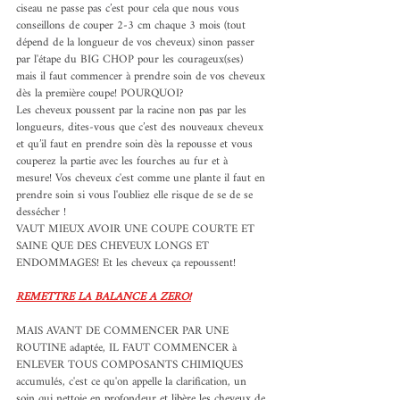
ciseau ne passe pas c’est pour cela que nous vous 
conseillons de couper 2-3 cm chaque 3 mois (tout 
dépend de la longueur de vos cheveux) sinon passer 
par l'étape du BIG CHOP pour les courageux(ses) 
mais il faut commencer à prendre soin de vos cheveux 
dès la première coupe! POURQUOI?
Les cheveux poussent par la racine non pas par les 
longueurs, dites-vous que c’est des nouveaux cheveux 
et qu’il faut en prendre soin dès la repousse et vous 
couperez la partie avec les fourches au fur et à 
mesure! Vos cheveux c'est comme une plante il faut en 
prendre soin si vous l'oubliez elle risque de se de se 
dessécher ! 
VAUT MIEUX AVOIR UNE COUPE COURTE ET 
SAINE QUE DES CHEVEUX LONGS ET 
ENDOMMAGES! Et les cheveux ça repoussent!
REMETTRE LA BALANCE A ZERO!
MAIS AVANT DE COMMENCER PAR UNE 
ROUTINE adaptée, IL FAUT COMMENCER à 
ENLEVER TOUS COMPOSANTS CHIMIQUES 
accumulés, c'est ce qu'on appelle la clarification, 
un 
soin qui nettoie en profondeur et libère les cheveux de 