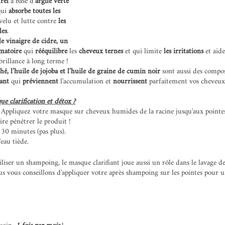
rel 
à base d’
argile verte 
qui 
absorbe toutes les 
velu et lutte contre 
les 
les
. 
le vinaigre de cidre, un 
mmatoire
 qui 
rééquilibre
 les 
cheveux ternes 
et qui limite
 les irritations 
et aide
brillance à long terme ! 
 thé, l’huile de jojoba et l’huile de graine de cumin noir
 sont aussi des compo
iant
 qui 
préviennent
 l'accumulation et 
nourrissent
 parfaitement vos cheveux
 clarification et détox ?
 Appliquez votre masque sur cheveux humides de la racine jusqu'aux pointe
ire pénétrer le produit ! 
 30 minutes (pas plus).
au tiède. 
tiliser un shampoing, le masque clarifiant joue aussi un rôle dans le lavage d
s vous conseillons d'appliquer votre après shampoing sur les pointes pour u