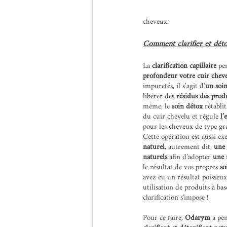
cheveux.
Comment clarifier et déto
La 
clarification capillaire
 pe
profondeur votre cuir chev
impuretés, il s’agit d’
un soin
libérer
des
 résidus des produ
même,
le
 soin détox
 rétabli
du cuir chevelu et régule 
l’
pour les cheveux de type gra
Cette opération est aussi ex
naturel
, autrement dit, 
une 
naturels
 afin d’adopter 
une 
le résultat de vos propres 
so
avez eu un résultat poisseux
utilisation de produits à ba
clarification s'impose !
Pour ce faire, 
Odarym
 a pe