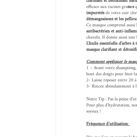
clarifiant et détoxifiant natu
efficace aux racines gra
ss
e
s
 
impuretés
 de votre cuir che
démangeaisons et les pellicu
Ce masque comprend aussi 
antibactérien et anti-infla
chevelu. Il donne aussi une 
L'huile essentielle d'arbre à
masque clarifiant et détoxif
Comment appliquer le masque
1 – Avant votre shampoing,
bout des doigts pour bien fa
2- Laisse reposer entre 20 à
3- Rincez abondamment à l'e
Notre Tip : Pas la peine d'u
Pour plus d'hydratation, nou
soyeux !
Fréquence d’utilisation
: 