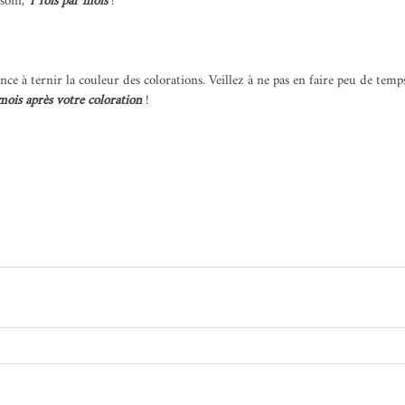
soin,
 1 fois par mois
 !
ance à ternir la couleur des colorations. Veillez à ne pas en faire peu de temp
ois après votre coloration 
!