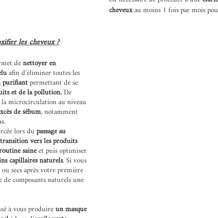
cheveux 
au moins 1 fois par mois pou
xifier les cheveux ?
rmet de 
nettoyer en 
elu
 afin d’éliminer toutes les 
 purifiant 
permettant de se 
its et de la pollution. 
De 
t la microcirculation au niveau 
excès de sébum
, notamment 
s.
ercée lors du 
passage au 
transition vers les produits 
routine saine
 et puis optimiser 
ins capillaires naturels
. Si vous 
 ou secs après votre première 
se de composants naturels une 
nsé à vous produire 
un masque 