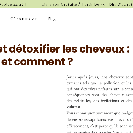
 Rapide 24-48H            Livraison Gratuite À Partir De 399 Dhs D'achat
Où nous trouver
Blog
et détoxifier les cheveux :
 et comment ?
Jours après jours, nos cheveux sont
externes tels que la pollution et les
qui ont des effets néfastes sur la sant
conséquences sont des cheveux ave
des 
pellicules
, des 
irritations 
et des
volume
Vous remarquez sûrement que malgré 
de vos 
soins capillaires
, vos cheveux n
efficacement, c’est parce qu’ils sont sat
est nécessaire de procéder à une 
clari