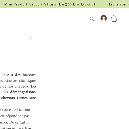
 face à des facteurs 
 substances chimiques 
é de nos cheveux. Les 
c des 
démangeaisons
, 
 
cheveux ternes sans 
votre application 
’en répondent pas 
urés. De ce fait, il 
fication
 et un 
détox 