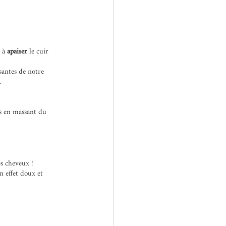
à
 apaiser 
le cuir 
santes de notre 
.
s en massant du 
es cheveux !
n effet doux et 