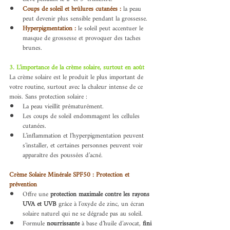
Coups de soleil et brûlures cutanées :
 la peau 
peut devenir plus sensible pendant la grossesse.
Hyperpigmentation :
 le soleil peut accentuer le 
masque de grossesse et provoquer des taches 
brunes.
3. L’importance de la crème solaire, surtout en août
La crème solaire est le produit le plus important de 
votre routine, surtout avec la chaleur intense de ce 
mois. Sans protection solaire :
La peau vieillit prématurément.
Les coups de soleil endommagent les cellules 
cutanées.
L’inflammation et l’hyperpigmentation peuvent 
s’installer, et certaines personnes peuvent voir 
apparaître des poussées d’acné.
Crème Solaire Minérale SPF50 : Protection et 
prévention
Offre une 
protection maximale contre les rayons 
UVA et UVB
 grâce à l’oxyde de zinc, un écran 
solaire naturel qui ne se dégrade pas au soleil.
Formule 
nourrissante
 à base d’huile d’avocat, 
fini 