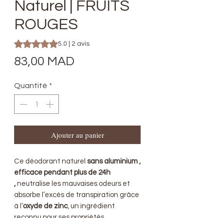
Naturel | FRUITS
ROUGES
La note est de 5.0 sur cinq étoiles selon 2 avis
5.0 | 2 avis
Prix
83,00 MAD
Quantité
*
Ajouter au panier
Ce déodorant naturel
sans aluminium ,
efficace pendant plus de 24h
,
neutralise les mauvaises odeurs et
absorbe l’excès de transpiration grâce
à l’
oxyde de zinc
, un ingrédient
reconnu pour ses propriétés