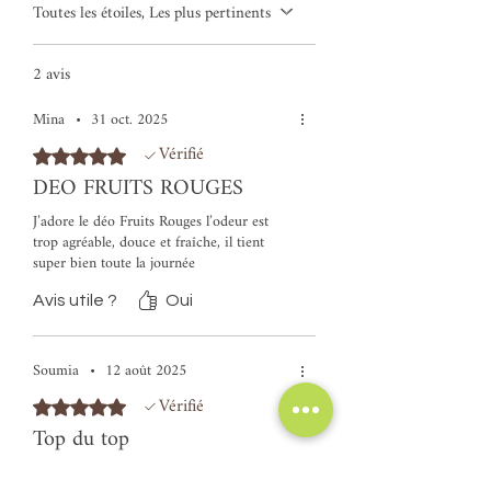
Toutes les étoiles, Les plus pertinents
2 avis
Mina
•
31 oct. 2025
Vérifié
Noté 5 sur 5.
DEO FRUITS ROUGES
J’adore le déo Fruits Rouges l’odeur est
trop agréable, douce et fraîche, il tient
super bien toute la journée
Avis utile ?
Oui
Soumia
•
12 août 2025
Vérifié
Noté 5 sur 5.
Top du top
Le meilleur déodorant que j'ai jamais