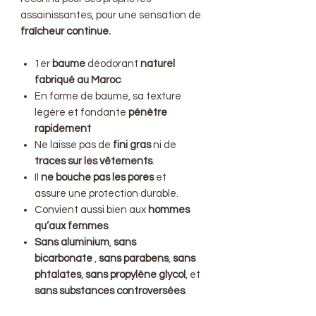
assainissantes, pour une sensation de
fraîcheur continue.
1er
baume
déodorant
naturel
fabriqué au Maroc
En forme de baume, sa texture
légère et fondante
pénètre
rapidement
Ne laisse pas de
fini gras
ni de
traces sur les vêtements
.
Il
ne bouche pas les pores
et
assure une protection durable.
Convient aussi bien aux
hommes
qu’aux femmes
.
Sans aluminium
,
sans
bicarbonate
,
sans parabens
,
sans
phtalates
,
sans propylène glycol
, et
sans substances controversées
.