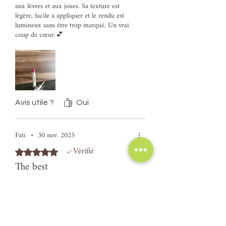
aux lèvres et aux joues. Sa texture est
légère, facile à appliquer et le rendu est
lumineux sans être trop marqué. Un vrai
coup de cœur 💕
Avis utile ?
Oui
Fati
•
30 nov. 2025
Vérifié
Noté 5 sur 5.
The best
Excellent stick
Avis utile ?
Oui