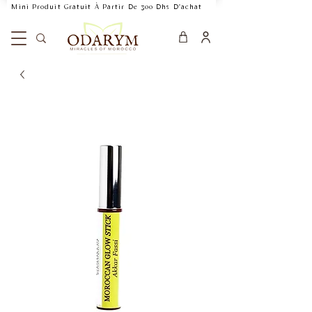
    Mini Produit Gratuit À Partir De 300 Dhs D'achat           Livraison Rapide 24