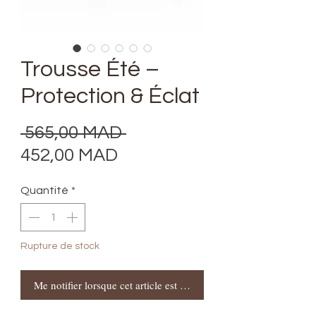
Trousse Été –
Protection & Éclat
Prix
 565,00 MAD 
Prix
original
452,00 MAD
promotionnel
Quantité
*
Rupture de stock
Me notifier lorsque cet article est disponible