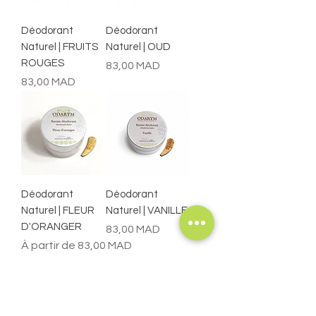
Déodorant
Déodorant
Naturel | FRUITS
Naturel | OUD
ROUGES
Prix
83,00 MAD
Prix
83,00 MAD
Déodorant
Déodorant
Naturel | FLEUR
Naturel | VANILLE
D'ORANGER
Prix
83,00 MAD
Prix promotionnel
À partir de
83,00 MAD