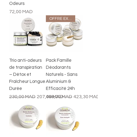
Odeurs
Prix
72,00 MAD
OFFRE EXCLUSIVE!
Trio anti-odeurs
Pack Famille
de transpiration
Déodorants
– Détox et
Naturels - Sans
Fraîcheur Longue
Aluminium &
Durée
Efficacité 24h
Prix original
Prix promotionnel
Prix original
Prix promotionnel
230,00 MAD
207,00 MAD
498,00 MAD
423,30 MAD