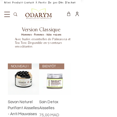
    Mini Produit Gratuit À Partir De 300 Dhs D'achat           Livraison Rapide 24
Version Classique
Hommes · Femmes · Ados +14 ans
Avec huiles essentielles de Palmarosa et
Tea Tree. Disponible en 9 senteurs
envoûtantes
NOUVEAU !
BIENTÔT EN RUPTURE
Savon Naturel
Soin Detox
Purifiant Aisselles
Aisselles
- Anti Mauvaises
Prix
75,00 MAD