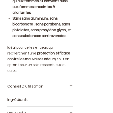
qu’aux femmes et convient aussi
aux femmes enceintes &
allaitantes
Sans sans aluminium
,
sans
bicarbonate
,
sans parabens
,
sans
phtalates
,
sans propylène glycol
, et
sans substances controversées
.
Idéal pour celles et ceux qui
recherchent une
protection efficace
contre les mauvaises odeurs
, tout en
optant pour un soin respectueux du
corps.
Conseil D'utilisation
S’utilise sur une peau séchée et
Ingrédients
propre. Avec la spatule, prendre
une noisette de baume et
Huile végétale de coco, Argile