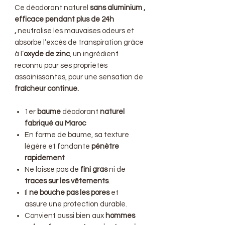
Ce déodorant naturel
sans aluminium ,
efficace pendant plus de 24h
,
neutralise les mauvaises odeurs et
absorbe l’excès de transpiration grâce
à l’
oxyde de zinc
, un ingrédient
reconnu pour ses propriétés
assainissantes, pour une sensation de
fraîcheur continue.
1er
baume
déodorant
naturel
fabriqué au Maroc
En forme de baume, sa texture
légère et fondante
pénètre
rapidement
Ne laisse pas de
fini gras
ni de
traces sur les vêtements
.
Il
ne bouche pas les pores
et
assure une protection durable.
Convient aussi bien aux
hommes