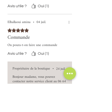
Marrakech for that price, it should arrive
within 24 hours, not nearly 72 hours.
Avis utile ?
Oui (1)
Overall, though, it’s a gd product
Elhallaoui amina
•
04 juil.
Noté 5 sur 5.
Commande
Ou poura-t-on faire une commande
Avis utile ?
Oui (1)
Propriétaire de la boutique
•
24 juil.
Bonjour madame, vous pouvez
contacter notre service client au 06 64
66 57 85
Lina
•
30 juil.