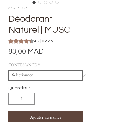
SKU : 80328
Déodorant
Naturel | MUSC
La note est de 4.7 sur cinq étoiles selon 3 avis
4.7 | 3 avis
Prix
83,00 MAD
CONTENANCE
*
Quantité
*
Ajouter au panier