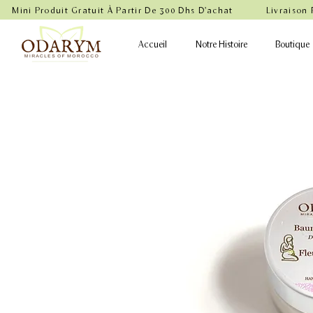
    Mini Produit Gratuit À Partir De 300 Dhs D'achat           Livraison
Accueil
Notre Histoire
Boutique