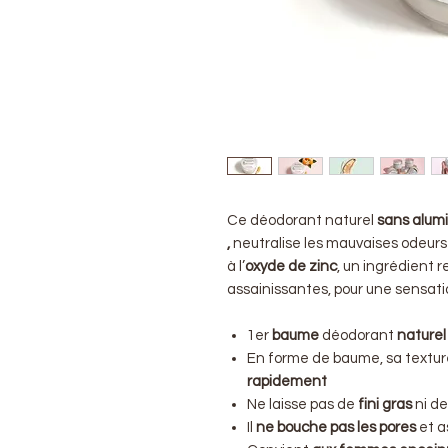
Ce déodorant naturel
sans alumi
,
neutralise les mauvaises odeurs
à l’
oxyde de zinc
, un ingrédient 
assainissantes, pour une sensat
1er
baume
déodorant
naturel
En forme de baume, sa textur
rapidement
Ne laisse pas de
fini gras
ni d
Il
ne bouche pas les pores
et a