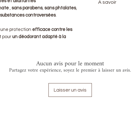
s et allaitantes
A savoir
Si vous n'etes ni e
onate
,
sans parabens
,
sans phtalates
,
votre enfant a +14
Le pot peut varier 
 substances controversées
.
version avec Huile
ou marron ou tran
soigneusement pr
t une protection
efficace contre les
t pour
un déodorant adapté à la
Aucun avis pour le moment
Partagez votre expérience, soyez le premier à laisser un avis.
Laisser un avis