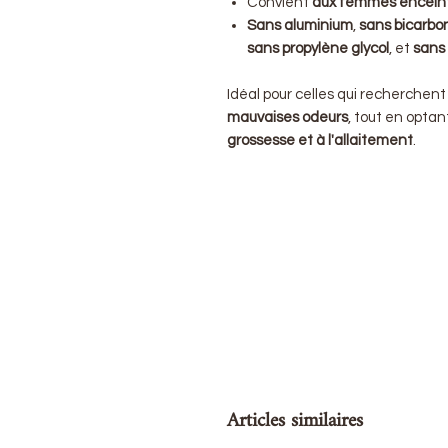
Convient
aux femmes enceinte
Sans aluminium
,
sans bicarb
sans propylène glycol
, et
sans
Idéal pour celles qui recherchen
mauvaises odeurs
, tout en optan
grossesse et à l'allaitement
.
Articles similaires