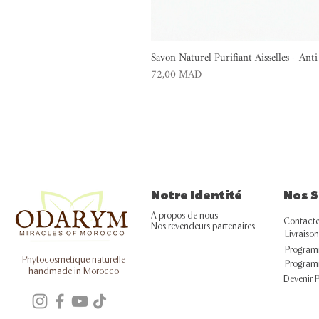
Savon Naturel Purifiant Aisselles - An
Prix
72,00 MAD
Notre Identité
Nos S
A propos de nous
Contacte
Nos revendeurs partenaires
Livraison
Programm
Phytocosmetique naturelle
Program
handmade in Morocco
Devenir 