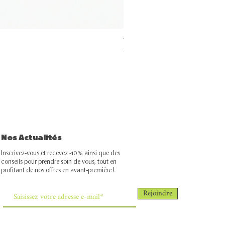
Trio anti acné
Prix original
Prix promotionnel
297,00 MAD
267,30 MAD
Nos Actualités
Inscrivez-vous et recevez -10% ainsi que des
conseils pour prendre soin de vous, tout en
profitant de nos offres en avant-première !
Rejoindre