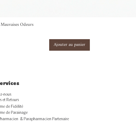
ti Mauvaises Odeurs
Ajouter au panier
ervices
z-nous
s et Retours
e de Fidélité
me de Parainage
Pharmacien & Parapharmacien Partenaire