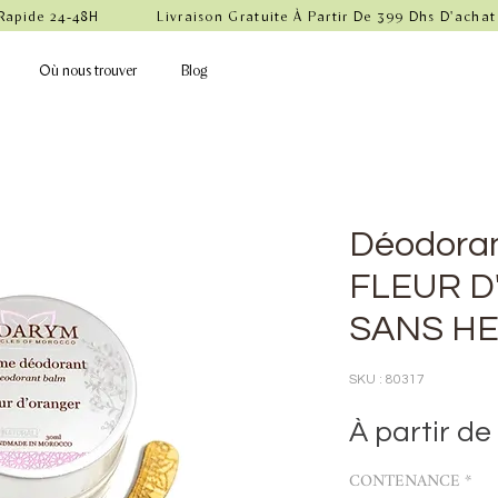
 Rapide 24-48H            Livraison Gratuite À Partir De 399 Dhs D'achat
Où nous trouver
Blog
Déodorant
FLEUR 
SANS H
SKU : 80317
À partir de
CONTENANCE
*