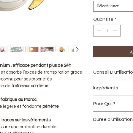
Sélectionner
Quantité
*
A
nium , efficace pendant plus de 24h
Conseil D'utilisati
 et absorbe l’excès de transpiration grâce
reconnu pour ses propriétés
S’utilise sur une 
ion de
fraîcheur continue.
Ingrédients
spatule, prendre 
l’appliquer sous l
Huile végétale de 
 fabriqué au Maroc
Pour Qui ?
crème en massant
de maïs, Oxyde de 
e légère et fondante
pénètre
faire pénétrer le
Argan, Cire d’abeil
Femmes enceint
Durée d'utilisatio
e
traces sur les vêtements
.
Enfants +9 ans
ssure une protection durable.
Peau sensible
12 mois