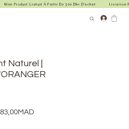
 Naturel |
D'ORANGER
E
Prix
83,00MAD
promotionnel