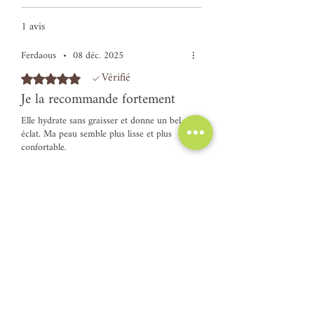
1 avis
Ferdaous
•
08 déc. 2025
Vérifié
Noté 5 sur 5.
Je la recommande fortement
Elle hydrate sans graisser et donne un bel
éclat. Ma peau semble plus lisse et plus
confortable.
Avis utile ?
Oui
Articles similaires
NOUVEAU !
Ajouter au panier