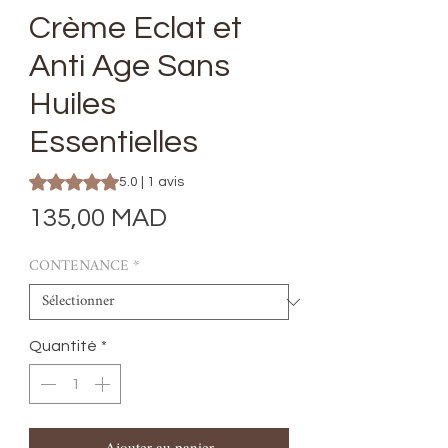
Crème Eclat et
Anti Age Sans
Huiles
Essentielles
La note est de 5.0 sur cinq étoiles selon 1 avis
5.0 | 1 avis
Prix
135,00 MAD
CONTENANCE
*
Quantité
*
Ajouter au panier