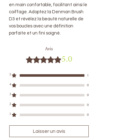
en main confortable, facilitant ainsi le
coiffage. Adoptez la Denman Brush
D3 et révélez la beauté naturelle de
vos boucles avec une définition
parfaite et un fini soigné.
Avis
5.0
Noté 5 sur 5.
5
1
4
0
3
0
2
0
1
0
Laisser un avis