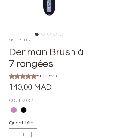
SKU : 81118
Denman Brush à
7 rangées
La note est de 5.0 sur cinq étoiles selon 1 avis
5.0 | 1 avis
Prix
140,00 MAD
COULEUR
*
Quantité
*