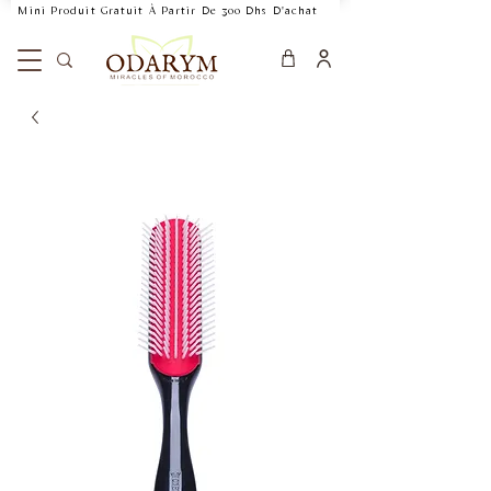
    Mini Produit Gratuit À Partir De 300 Dhs D'achat           Livraison Rapide 24