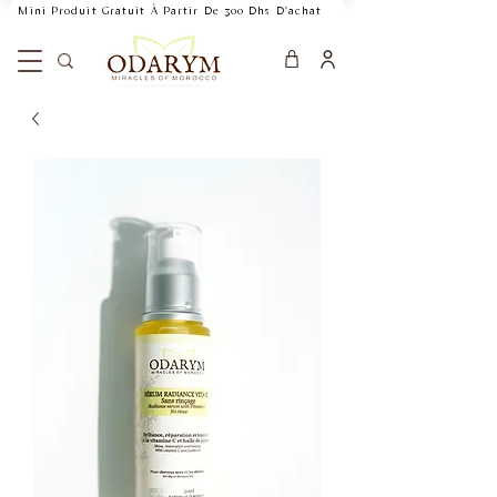
    Mini Produit Gratuit À Partir De 300 Dhs D'achat           Livraison Rapide 24