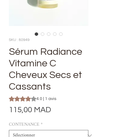
SKU : 80949
Sérum Radiance
Vitamine C
Cheveux Secs et
Cassants
La note est de 4.0 sur cinq étoiles selon 1 avis
4.0 | 1 avis
Prix
115,00 MAD
CONTENANCE
*