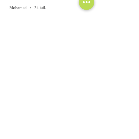
Mohamed
•
24 juil.
Noté 4 sur 5.
Odeur
Si vous pouviez travailler encore plus sur
son odeur sa sera parfait
Avis utile ?
Oui
Articles similaires
NOUVEAU !
Ajouter au panier