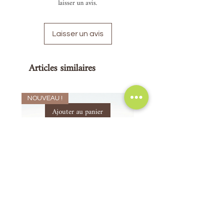
laisser un avis.
Laisser un avis
Articles similaires
NOUVEAU !
Ajouter au panier
Savon Naturel Purifiant Aisselles -
Trio anti acné