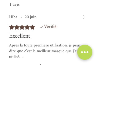
1 avis
Hiba
•
20 juin
Vérifié
Noté 5 sur 5.
Excellent
Après la toute première utilisation, je peux
dire que c’est le meilleur masque que j’ai
utilisé…
Avis utile ?
Oui
Articles similaires
NOUVEAU !
Ajouter au panier