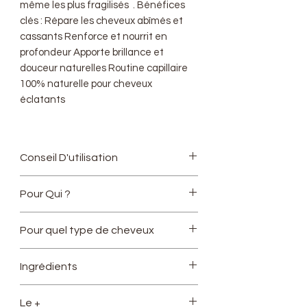
même les plus fragilisés . Bénéfices
clés : Répare les cheveux abîmés et
cassants Renforce et nourrit en
profondeur Apporte brillance et
douceur naturelles Routine capillaire
100% naturelle pour cheveux
éclatants
Conseil D'utilisation
Mélangez 2 grandes cuillères du
Pour Qui ?
mélange que vous souhaitez
(automnales ou fruitées ou les 2 ) à
Ce produit est adapté à la
Pour quel type de cheveux
2 grandes cuillères du masque
femme enceinte allaitante
capillaire réparation intense
Ce produit n'a pas de contre-
Cheveux secs
jusqu'à ce que tout soit
Ingrédients
indication pour les enfants
Cheveux abimés
homogène, vous pouvez ajouter du
Chute de cheveux
Duo Poudres Capillaires:
Banane,
gel de lin pour encore plus
Le +
Cheveux Cassants