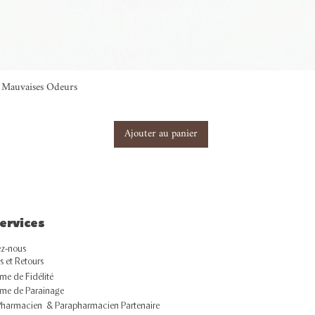
ti Mauvaises Odeurs
Ajouter au panier
ervices
z-nous
s et Retours
e de Fidélité
me de Parainage
Pharmacien & Parapharmacien Partenaire