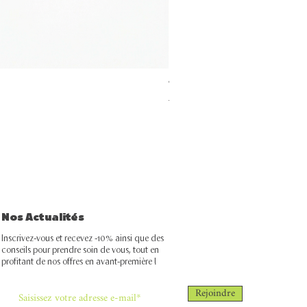
Trio anti acné
Prix original
Prix promotionnel
297,00 MAD
267,30 MAD
Nos Actualités
Inscrivez-vous et recevez -10% ainsi que des
conseils pour prendre soin de vous, tout en
profitant de nos offres en avant-première !
Rejoindre