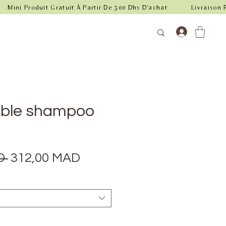
uble shampoo
Prix
Prix
D 
312,00 MAD
original
promotionnel