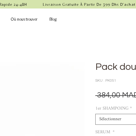
 Rapide 24-48H            Livraison Gratuite À Partir De 399 Dhs D'achat
Où nous trouver
Blog
Pack do
SKU : PK051
 384,00 MA
1er SHAMPOING
*
Sélectionner
SERUM
*