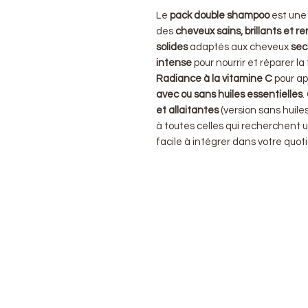
Le
pack double shampoo
est un
des
cheveux sains, brillants et r
solides
adaptés aux cheveux
secs
intense
pour nourrir et réparer la 
Radiance à la vitamine C
pour ap
avec ou sans huiles essentielles
.
et allaitantes
(version sans huil
à toutes celles qui recherchent
facile à intégrer dans votre quoti