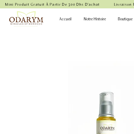
    Mini Produit Gratuit À Partir De 300 Dhs D'achat           Livraison
Accueil
Notre Histoire
Boutique