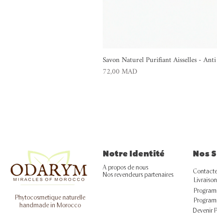
Savon Naturel Purifiant Aisselles - An
Prix
72,00 MAD
Notre Identité
Nos S
A propos de nous
Contacte
Nos revendeurs partenaires
Livraison
Programm
Phytocosmetique naturelle
Program
handmade in Morocco
Devenir 