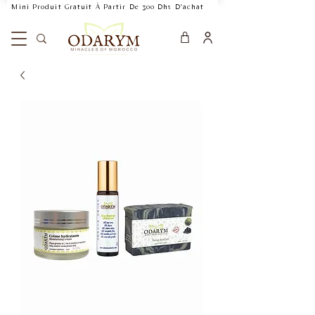
    Mini Produit Gratuit À Partir De 300 Dhs D'achat           Livraison Rapide 24