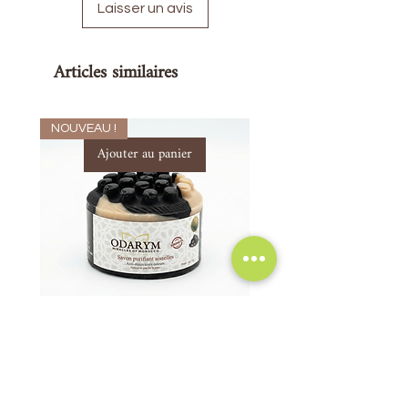
Laisser un avis
Articles similaires
NOUVEAU !
Ajouter au panier
Savon Naturel Purifiant Aisselles -
Trio anti acné
Anti Mauvaises Odeurs
Prix original
297,00 MAD
Prix
72,00 MAD