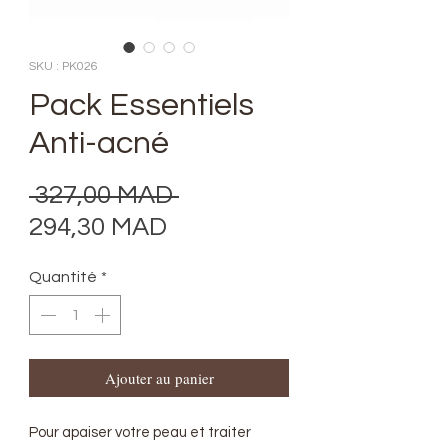
SKU : PK026
Pack Essentiels
Anti-acné
Prix
 327,00 MAD 
Prix
original
294,30 MAD
promotionnel
Quantité
*
Ajouter au panier
Pour apaiser votre peau et traiter