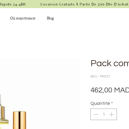
 Rapide 24-48H            Livraison Gratuite À Partir De 399 Dhs D'achat
Où nous trouver
Blog
Pack com
SKU : PK027
462,00 MA
Quantité
*