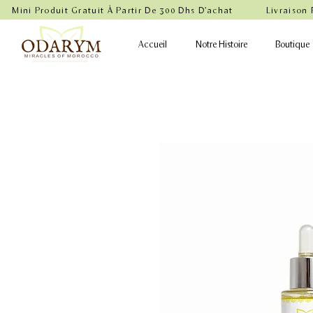
    Mini Produit Gratuit À Partir De 300 Dhs D'achat           Livraison
Accueil
Notre Histoire
Boutique