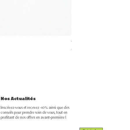
Trio anti acné
Prix original
Prix promotionnel
297,00 MAD
267,30 MAD
Nos Actualités
Inscrivez-vous et recevez -10% ainsi que des
conseils pour prendre soin de vous, tout en
profitant de nos offres en avant-première !