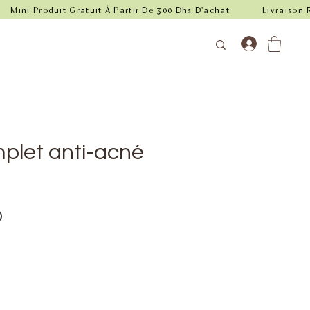
plet anti-acné
Prix
D