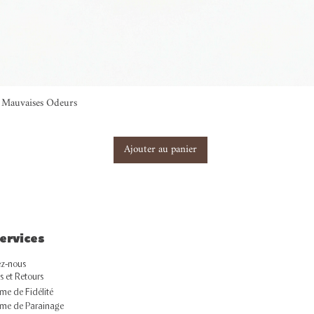
ti Mauvaises Odeurs
Ajouter au panier
ervices
z-nous
s et Retours
e de Fidélité
me de Parainage