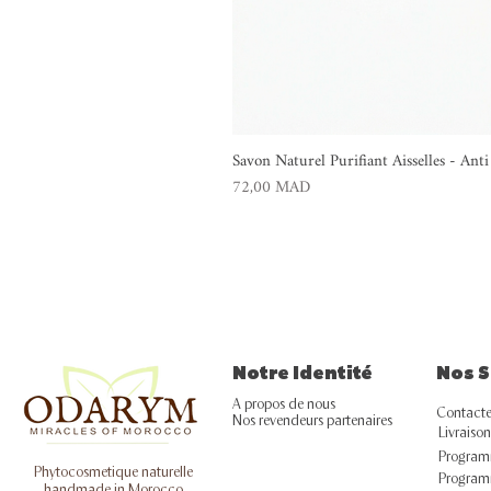
Savon Naturel Purifiant Aisselles - An
Prix
72,00 MAD
Notre Identité
Nos S
A propos de nous
Contacte
Nos revendeurs partenaires
Livraison
Programm
Phytocosmetique naturelle
Program
handmade in Morocco