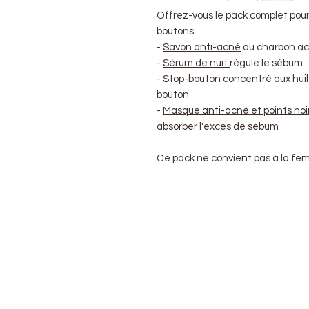
Offrez-vous le pack complet pour
boutons:
-
Savon anti-acné
au charbon ac
-
Sérum de nuit
régule le sébum
-
Stop-bouton concentré
aux hui
bouton
-
Masque anti-acné et points noi
absorber l'excès de sébum
Ce pack ne convient pas à la fe