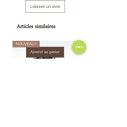
Laisser un avis
Articles similaires
NOUVEAU !
Ajouter au panier
Savon Naturel Purifiant Aisselles -
Trio anti acné
Anti Mauvaises Odeurs
Prix original
297,00 MAD