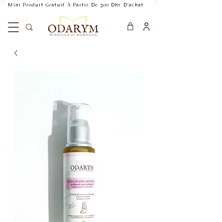
    Mini Produit Gratuit À Partir De 300 Dhs D'achat           Livraison Rapide 24