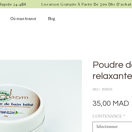
 Rapide 24-48H            Livraison Gratuite À Partir De 399 Dhs D'achat
Où nous trouver
Blog
Poudre d
relaxant
SKU : 80605
35,00 MAD
CONTENANCE
*
Sélectionner