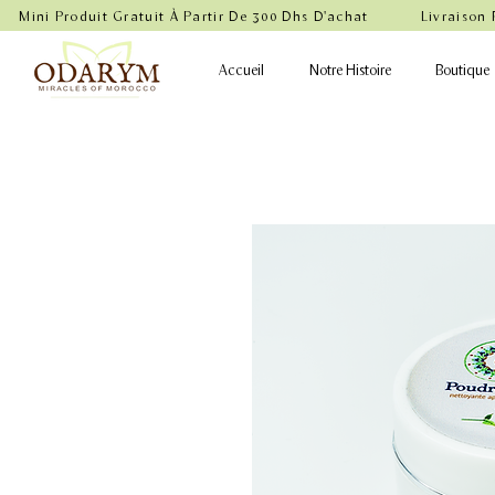
    Mini Produit Gratuit À Partir De 300 Dhs D'achat           Livraison
Accueil
Notre Histoire
Boutique