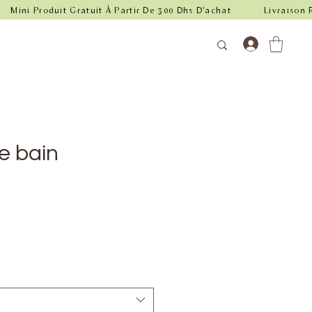
e bain
e
Prix